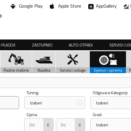
Google Play
Apple Store
AppGallery
 PLACEVI
ZASTUPNICI
AUTO OTPADI
SERVISI I U
Radne mašine
Nautika
Servisi i usluge
Djelovi i oprema
Tuning:
Odgovara Kategoriji:
Izaberi
Izaberi
Cijena
Grad:
€
€
Izaberi