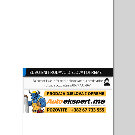
IZDVOJENI PRODAVCI DJELOVA I OPREME
Za pomoć i sve informacije oko otvaranja prodavnice
i otpada pozovite na 067/733-941