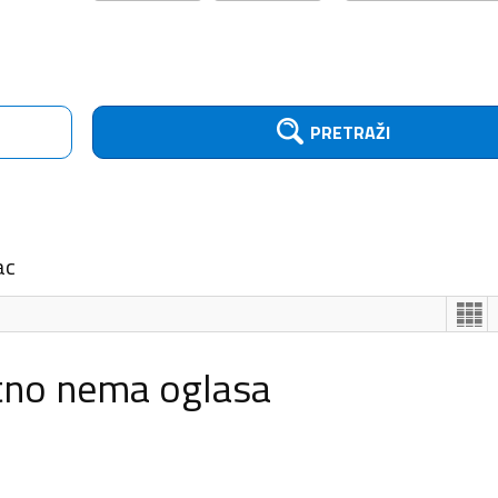
PRETRAŽI
ac
tno nema oglasa