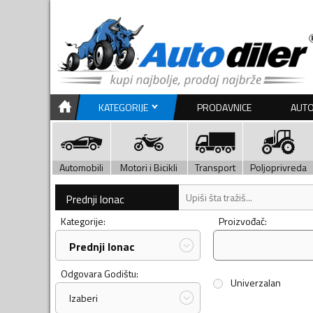
KATEGORIJE
PRODAVNICE
AUTO
Automobili
Motori i Bicikli
Transport
Poljoprivreda
Prednji lonac
Kategorije:
Proizvođač:
Prednji lonac
Odgovara Godištu:
Univerzalan
Izaberi