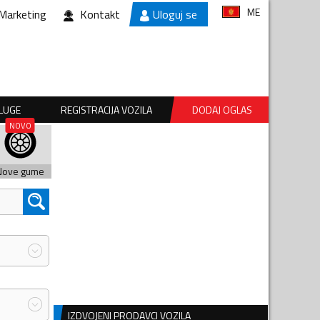
ME
Marketing
Kontakt
Uloguj se
SLUGE
REGISTRACIJA VOZILA
DODAJ OGLAS
Nove gume
IZDVOJENI PRODAVCI VOZILA