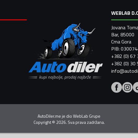
WEBLAB D.O
Jovana Toma
Bar, 85000
Crna Gora
PIB: 03007
+382 (0) 67
+382 (0) 30
info@autodi
AutoDiler.me je dio
WebLab Grupe
Copyright
©
2026. Sva prava zadržana.