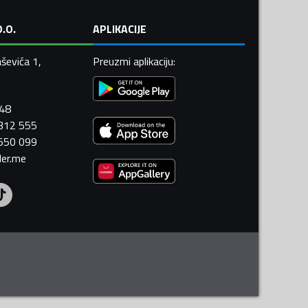
.O.
APLIKACIJE
ševića 1,
Preuzmi aplikaciju
:
448
 312 555
 550 099
ler.me