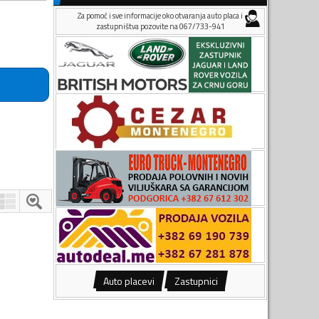
Za pomoć i sve informacije oko otvaranja auto placa i
zastupništva pozovite na 067/733-941
Auto placevi
Zastupnici