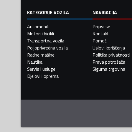
KATEGORIJE VOZILA
NAVIGACIJA
Automobili
Prijavi se
Motori i bicikli
Kontakt
Transportna vozila
Pomoć
Poljoprivredna vozila
Uslovi korišćenja
Radne mašine
Politika privatnosti
Nautika
Prava potrošača
Servis i usluge
Sigurna trgovina
Djelovi i oprema