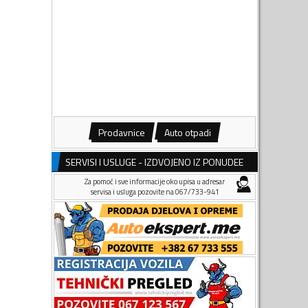
Prodavnice
Auto otpadi
SERVISI I USLUGE - IZDVOJENO IZ PONUDEE
Za pomoć i sve informacije oko upisa u adresar
servisa i usluga pozovite na 067/733-941