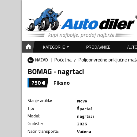
KATEGORIJE
PRODAVNICE
AUTO
Početna
Poljoprivredne priključne maš
NAZAD
BOMAG - nagrtaci
750
€
Fiksno
Stanje artikla
:
Novo
Tip
:
Špartači
Model
:
nagrtaci
Godište
:
2026
Način transporta
:
Vučena