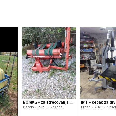
BOMAG - za strecovanje rolo bala
IMT - cepac za drv
Ostalo
2022
Nošena
Prese
2025
Noše