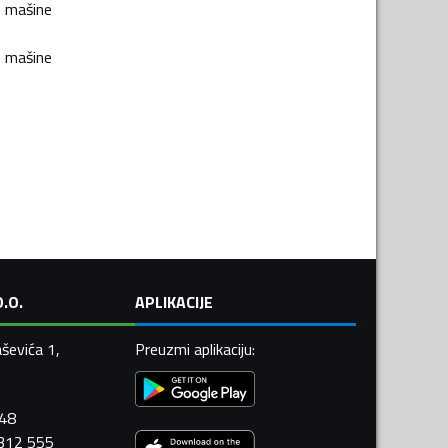
e mašine
e mašine
.O.
APLIKACIJE
ševića 1,
Preuzmi aplikaciju
:
448
 312 555