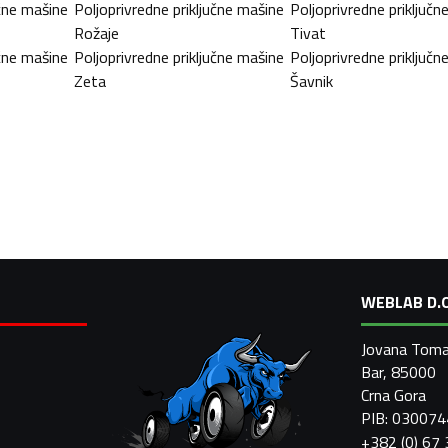
učne mašine
Poljoprivredne priključne mašine
Poljoprivredne priključn
Rožaje
Tivat
učne mašine
Poljoprivredne priključne mašine
Poljoprivredne priključn
Zeta
Šavnik
WEBLAB D.O
Jovana Toma
Bar, 85000
Crna Gora
PIB: 03007
+382 (0) 67