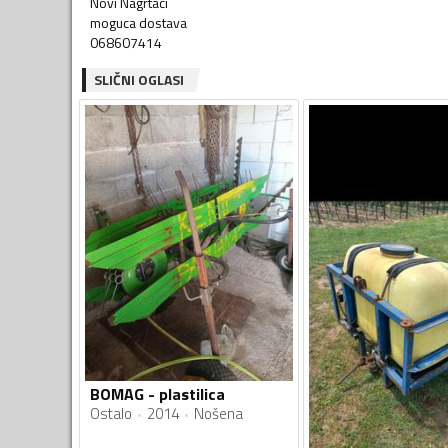
Novi Nagrtaci
moguca dostava
068607414
SLIČNI OGLASI
BOMAG - plastilica
Ostalo
2014
Nošena