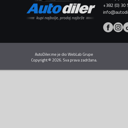
+382 (0) 30
info@autodi
AutoDiler.me je dio
WebLab Grupe
Copyright
©
2026. Sva prava zadržana.