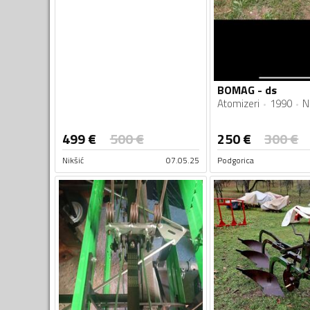
BOMAG - ds
Atomizeri
1990
N
499
€
500
€
250
€
300
€
Nikšić
07.05.25
Podgorica