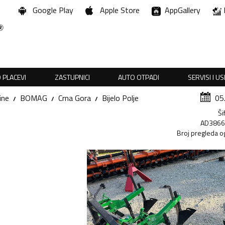
Google Play
Apple Store
AppGallery
 PLACEVI
ZASTUPNICI
AUTO OTPADI
SERVISI I U
ine
BOMAG
Crna Gora
Bijelo Polje
05
Ši
AD386
Broj pregleda o