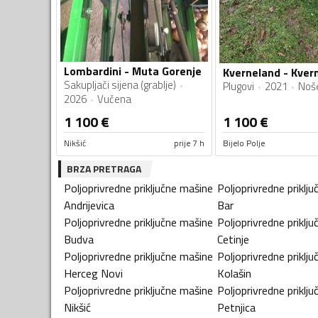
Lombardini - Muta Gorenje
Kverneland - Kver
Sakupljači sijena (grablje)
Plugovi
2021
Noš
2026
Vučena
1 100
€
1 100
€
Nikšić
prije 7 h
Bijelo Polje
BRZA PRETRAGA
Poljoprivredne priključne mašine
Poljoprivredne priklj
Andrijevica
Bar
Poljoprivredne priključne mašine
Poljoprivredne priklj
Budva
Cetinje
Poljoprivredne priključne mašine
Poljoprivredne priklj
Herceg Novi
Kolašin
Poljoprivredne priključne mašine
Poljoprivredne priklj
Nikšić
Petnjica