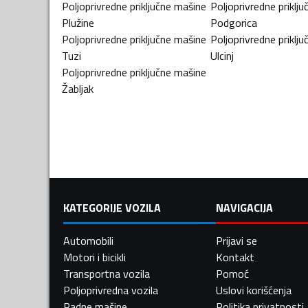
Poljoprivredne priključne mašine
Poljoprivredne priklj
Plužine
Podgorica
Poljoprivredne priključne mašine
Poljoprivredne priklj
Tuzi
Ulcinj
Poljoprivredne priključne mašine
Žabljak
KATEGORIJE VOZILA
NAVIGACIJA
Automobili
Prijavi se
Motori i bicikli
Kontakt
Transportna vozila
Pomoć
Poljoprivredna vozila
Uslovi korišćenja
Radne mašine
Politika privatnosti