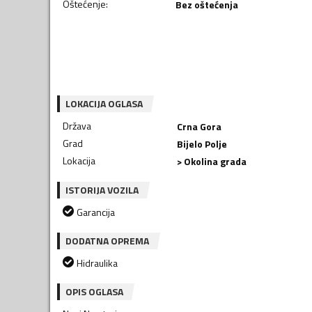
Oštećenje
:
Bez oštećenja
LOKACIJA OGLASA
Država
Crna Gora
Grad
Bijelo Polje
Lokacija
> Okolina grada
ISTORIJA VOZILA
Garancija
DODATNA OPREMA
Hidraulika
OPIS OGLASA