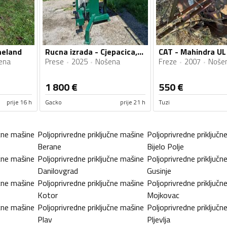
neland
Rucna izrada - Cjepacica,masina za cijepanje drva,cjepac
CAT - Mahindra UL
ena
Prese
2025
Nošena
Freze
2007
Noše
1 800
€
550
€
prije 16 h
Gacko
prije 21 h
Tuzi
učne mašine
Poljoprivredne priključne mašine
Poljoprivredne priključn
Berane
Bijelo Polje
učne mašine
Poljoprivredne priključne mašine
Poljoprivredne priključn
Danilovgrad
Gusinje
učne mašine
Poljoprivredne priključne mašine
Poljoprivredne priključn
Kotor
Mojkovac
učne mašine
Poljoprivredne priključne mašine
Poljoprivredne priključn
Plav
Pljevlja