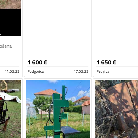
ošena
1 600
€
1 650
€
14.03.23
Podgorica
17.03.22
Petnjica