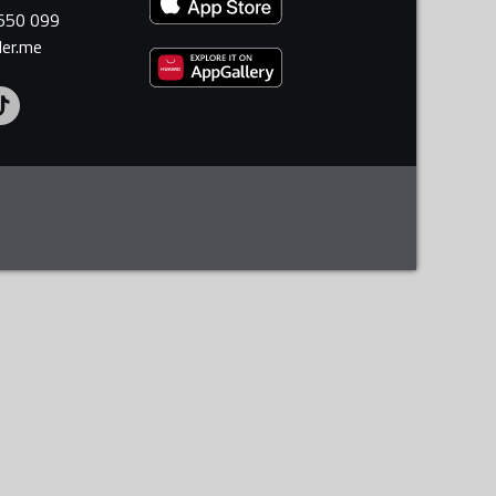
 550 099
ler.me