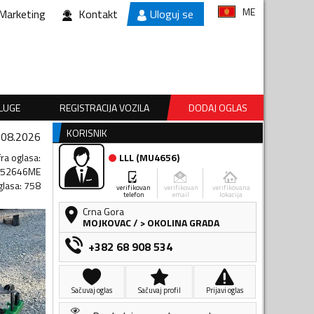
ME
Marketing
Kontakt
Uloguj se
SLUGE
REGISTRACIJA VOZILA
DODAJ OGLAS
KORISNIK
.08.2026
fra oglasa
:
LLL
(
MU4656
)
652646ME
glasa
:
758
verifikovan
verifikovan
verifikovana
telefon
email
lokacija
Crna Gora
MOJKOVAC
/
> OKOLINA GRADA
+382 68 908 534
Sačuvaj oglas
Sačuvaj profil
Prijavi oglas