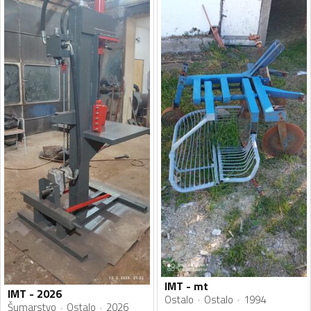
IMT - mt
IMT - 2026
Ostalo
Ostalo
1994
Šumarstvo
Ostalo
2026