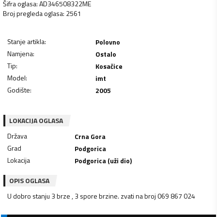
Šifra oglasa
:
AD346508322ME
Broj pregleda oglasa
:
2561
Stanje artikla
:
Polovno
Namjena
:
Ostalo
Tip
:
Kosačice
Model
:
imt
Godište
:
2005
LOKACIJA OGLASA
Država
Crna Gora
Grad
Podgorica
Lokacija
Podgorica (uži dio)
OPIS OGLASA
U dobro stanju 3 brze , 3 spore brzine. zvati na broj 069 867 024