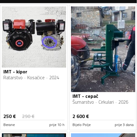
IMT - kipor
Ratarstvo
Kosačice
2024
IMT - cepač
Šumarstvo
Cirkulari
2026
250
€
290
€
2 600
€
Berane
prije 10 h
Bijelo Polje
prije 3 dana