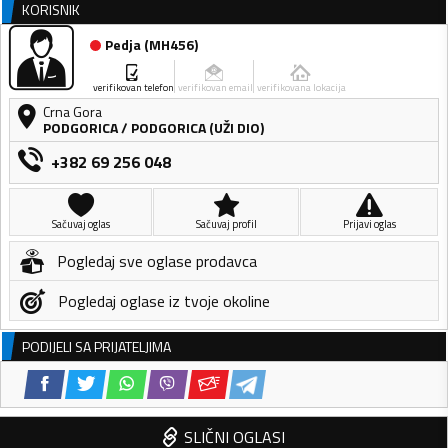
KORISNIK
Pedja
(
MH456
)
verifikovan telefon
verifikovan email
verifikovana lokacija
Crna Gora
PODGORICA
/
PODGORICA (UŽI DIO)
+382 69 256 048
Sačuvaj oglas
Sačuvaj profil
Prijavi oglas
Pogledaj sve oglase prodavca
Pogledaj oglase iz tvoje okoline
PODIJELI SA PRIJATELJIMA
SLIČNI OGLASI