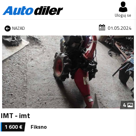
Uloguj se
01.05.2024
NAZAD
1 od 4
4
IMT - imt
1 600
€
Fiksno