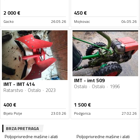
2 000
€
450
€
Gacko
26.05.26
Mojkovac
04.05.26
IMT - imt 509
IMT - IMT 414
Ostalo
Ostalo
1996
Ratarstvo
Ostalo
2023
400
€
1 500
€
Bijelo Polje
23.03.26
Podgorica
27.02.26
BRZA PRETRAGA
Poljoprivredne mašine i alati
Poljoprivredne mašine i alati