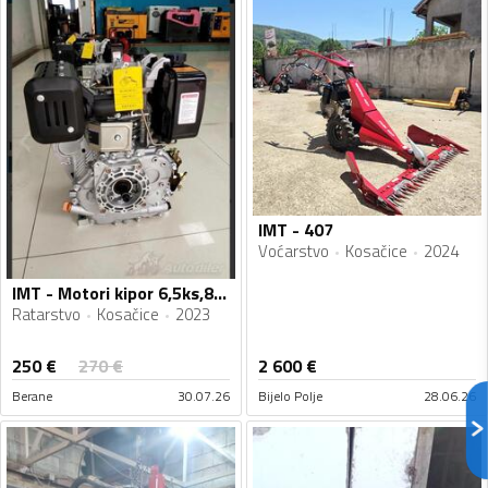
IMT - 407
Voćarstvo
Kosačice
2024
IMT - Motori kipor 6,5ks,8ks,10ks,14ks novi Fiskalni Racun
Ratarstvo
Kosačice
2023
250
€
270
€
2 600
€
Berane
30.07.26
Bijelo Polje
28.06.26