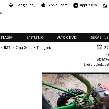
Google Play
Apple Store
AppGallery
 PLACEVI
ZASTUPNICI
AUTO OTPADI
SERVISI I U
IMT
Crna Gora
Podgorica
27
Ši
AD382
Broj pregleda og