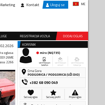
ME
Marketing
Kontakt
Uloguj se
SLUGE
REGISTRACIJA VOZILA
DODAJ OGLAS
KORISNIK
.02.2026
fra oglasa
:
miro
(
NQ735
)
400126ME
lasa
:
2266
verifikovan
verifikovan
verifikovana
telefon
email
lokacija
Crna Gora
PODGORICA
/
PODGORICA (UŽI DIO)
+382 68 090 049
Sačuvaj oglas
Sačuvaj profil
Prijavi oglas