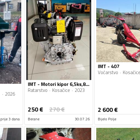
IMT - 407
Voćarstvo
Kosačic
IMT - Motori kipor 6,5ks,8ks,10ks,14ks novi Fiskalni Racun
Ratarstvo
Kosačice
2023
i
2026
250
€
270
€
2 600
€
prije 3 dana
Berane
30.07.26
Bijelo Polje