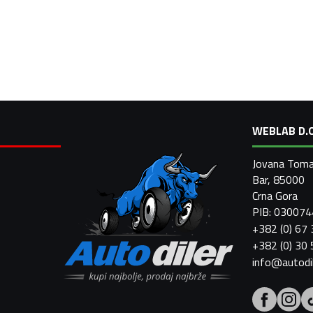
WEBLAB D.O
Jovana Toma
Bar, 85000
Crna Gora
PIB: 03007
+382 (0) 67
+382 (0) 30
info@autodi