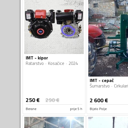
IMT - kipor
Ratarstvo
Kosačice
2024
IMT - cepač
Šumarstvo
Cirkular
250
€
290
€
2 600
€
Berane
prije 5 h
Bijelo Polje