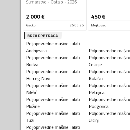
Šumarstvo
Ostalo
2026
2 000
€
450
€
Gacko
26.05.26
Mojkovac
BRZA PRETRAGA
Poljoprivredne mašine i alati
Andrijevica
Poljoprivredne mašine 
Poljoprivredne mašine i alati
Poljoprivredne mašine 
Budva
Cetinje
Poljoprivredne mašine i alati
Poljoprivredne mašine 
Herceg Novi
Kolašin
Poljoprivredne mašine i alati
Poljoprivredne mašine 
Nikšić
Petnjica
Poljoprivredne mašine i alati
Poljoprivredne mašine 
Plužine
Podgorica
Poljoprivredne mašine i alati
Poljoprivredne mašine 
Tuzi
Ulcinj
Poljoprivredne mašine i alati