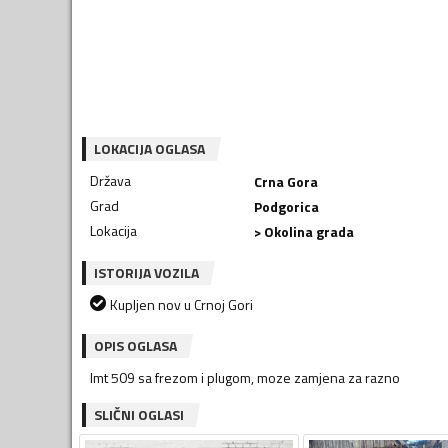
LOKACIJA OGLASA
Država
Crna Gora
Grad
Podgorica
Lokacija
> Okolina grada
ISTORIJA VOZILA
Kupljen nov u Crnoj Gori
OPIS OGLASA
Imt 509 sa frezom i plugom, moze zamjena za razno
SLIČNI OGLASI