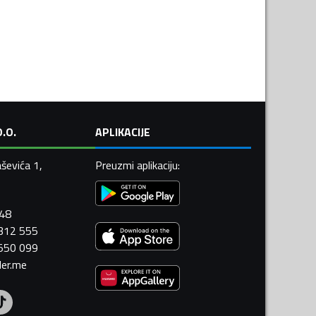
.O.
APLIKACIJE
ševića 1,
Preuzmi aplikaciju
:
448
 312 555
 550 099
ler.me