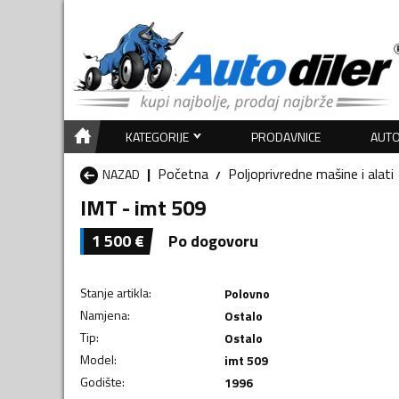
KATEGORIJE
PRODAVNICE
AUTO
Početna
Poljoprivredne mašine i alati
NAZAD
IMT - imt 509
1 500
€
Po dogovoru
Stanje artikla
:
Polovno
Namjena
:
Ostalo
Tip
:
Ostalo
Model
:
imt 509
Godište
:
1996