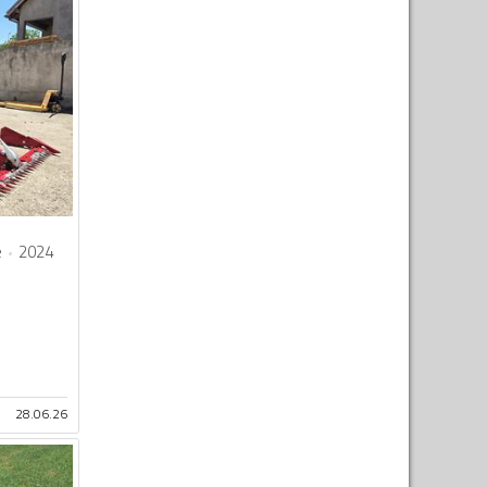
e
2024
28.06.26