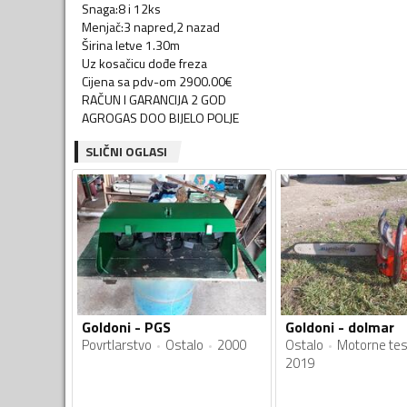
Snaga:8 i 12ks
Menjač:3 napred,2 nazad
Širina letve 1.30m
Uz kosačicu dođe freza
Cijena sa pdv-om 2900.00€
RAČUN I GARANCIJA 2 GOD
AGROGAS DOO BIJELO POLJE
SLIČNI OGLASI
Goldoni - PGS
Goldoni - dolmar
Povrtlarstvo
Ostalo
2000
Ostalo
Motorne tes
2019