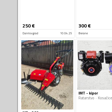
250
€
300
€
Danilovgrad
10.04.25
Berane
IMT - kipor
Ratarstvo
Kosačic