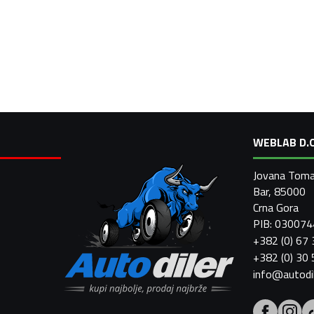
WEBLAB D.O
Jovana Toma
Bar, 85000
Crna Gora
PIB: 03007
+382 (0) 67
+382 (0) 30
info@autodi