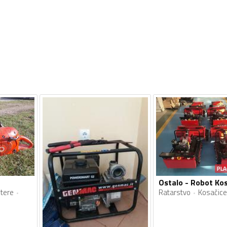
PLA
tere
Ratarstvo
Kosačice