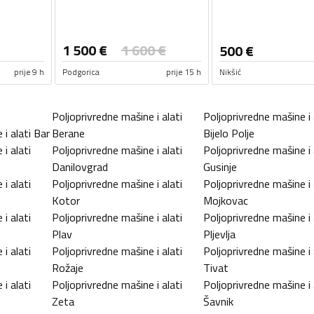
1 500
€
1 600
€
500
€
prije 9 h
Podgorica
prije 15 h
Nikšić
Poljoprivredne mašine i alati
Poljoprivredne mašine i 
i alati
Bar
Berane
Bijelo Polje
i alati
Poljoprivredne mašine i alati
Poljoprivredne mašine i 
Danilovgrad
Gusinje
i alati
Poljoprivredne mašine i alati
Poljoprivredne mašine i 
Kotor
Mojkovac
i alati
Poljoprivredne mašine i alati
Poljoprivredne mašine i 
Plav
Pljevlja
i alati
Poljoprivredne mašine i alati
Poljoprivredne mašine i 
Rožaje
Tivat
i alati
Poljoprivredne mašine i alati
Poljoprivredne mašine i 
Zeta
Šavnik