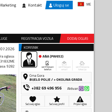
ME
Marketing
Kontakt
Uloguj se
SLUGE
REGISTRACIJA VOZILA
DODAJ OGLAS
KORISNIK
.07.2026
fra oglasa
:
A&A
(
PW652
)
831832ME
lasa
:
9282
verifikovan
verifikovan
verifikovana
telefon
email
lokacija
Crna Gora
BIJELO POLJE
/
> OKOLINA GRADA
+382 69 496 956
Aktivan
Sačuvaj oglas
Sačuvaj profil
Prijavi oglas