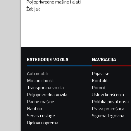
Poljoprivredne mašine i alati
Žabljak
KATEGORIJE VOZILA
NAVIGACIJA
Automobili
Prijavi se
Motori i bicikli
Kontakt
Transportna vozila
Pomoć
Poljoprivredna vozila
Uslovi korišćenja
Radne mašine
Politika privatnosti
Nautika
Prava potrošača
Servis i usluge
Sigurna trgovina
Djelovi i oprema