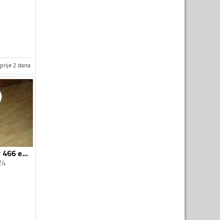
prije 2 dana
Solis - solo master 466 evolution
24