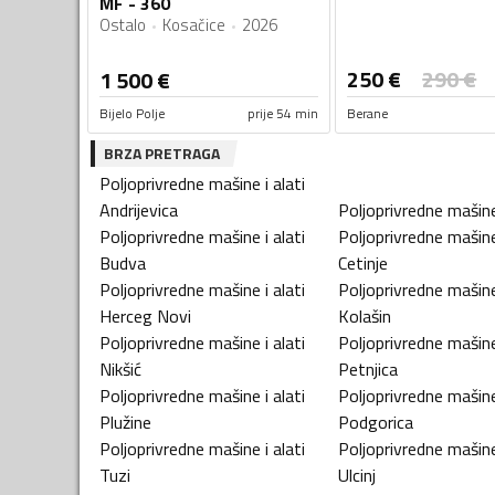
MF - 360
Ostalo
Kosačice
2026
250
€
290
€
1 500
€
Bijelo Polje
prije 54 min
Berane
BRZA PRETRAGA
Poljoprivredne mašine i alati
Andrijevica
Poljoprivredne mašine 
Poljoprivredne mašine i alati
Poljoprivredne mašine 
Budva
Cetinje
Poljoprivredne mašine i alati
Poljoprivredne mašine 
Herceg Novi
Kolašin
Poljoprivredne mašine i alati
Poljoprivredne mašine 
Nikšić
Petnjica
Poljoprivredne mašine i alati
Poljoprivredne mašine 
Plužine
Podgorica
Poljoprivredne mašine i alati
Poljoprivredne mašine 
Tuzi
Ulcinj