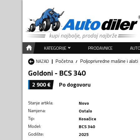
KATEGORIJE
PRODAVNICE
AUTO
Početna
Poljoprivredne mašine i alati
NAZAD
Goldoni - BCS 340
2 900
€
Po dogovoru
Stanje artikla
:
Novo
Namjena
:
Ostalo
Tip
:
Kosačice
Model
:
BCS 340
Godište
:
2025