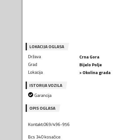
LOKACIJA OGLASA
Država
Crna Gora
Grad
Bijelo Polje
Lokacija
> Okolina grada
ISTORIJA VOZILA
Garancija
OPIS OGLASA
Kontakt:069/496-956
Bcs 340 kosačice