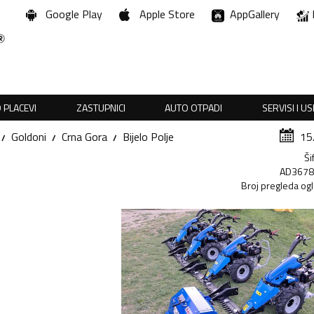
Google Play
Apple Store
AppGallery
 PLACEVI
ZASTUPNICI
AUTO OTPADI
SERVISI I U
Goldoni
Crna Gora
Bijelo Polje
15
Ši
AD367
Broj pregleda og