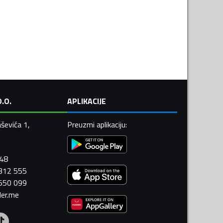
.O.
APLIKACIJE
ševića 1,
Preuzmi aplikaciju
:
448
 312 555
 550 099
ler.me