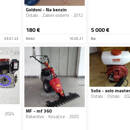
Goldoni - Na benzin
Ostalo
Zalivni sistemi
2012
180
€
5 000
€
03.01.23
Nikšić
10.05.21
Bar
Ostalo
Ostalo
20
MF - mf 360
e
2024
Ratarstvo
Kosačice
2025