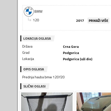
BMW
120
2017
PRIKAŽI VIŠE
LOKACIJA OGLASA
Država
Crna Gora
Grad
Podgorica
Lokacija
Podgorica (uži dio)
OPIS OGLASA
Prednja hauba bmw 120 f20
SLIČNI OGLASI