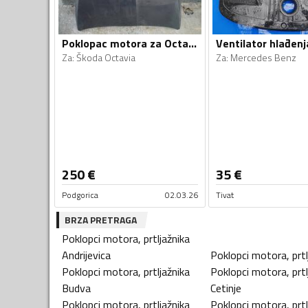
Poklopac motora za Octavia
Za
:
Škoda Octavia
Za
:
Mercedes Benz
250
€
35
€
Podgorica
02.03.26
Tivat
BRZA PRETRAGA
Poklopci motora, prtljažnika
Andrijevica
Poklopci motora, prtl
Poklopci motora, prtljažnika
Poklopci motora, prtl
Budva
Cetinje
Poklopci motora, prtljažnika
Poklopci motora, prtl