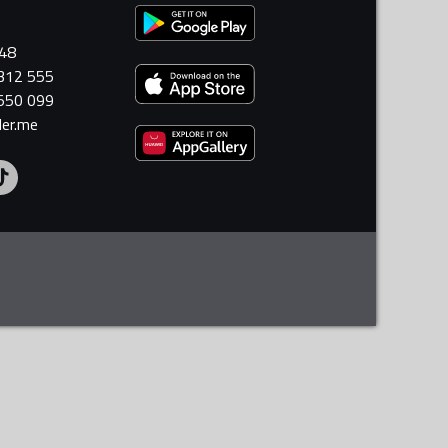
448
 312 555
 550 099
ler.me