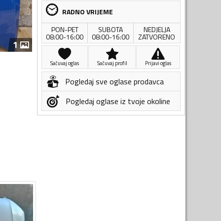
RADNO VRIJEME
PON-PET
SUBOTA
NEDJELJA
08:00-16:00
08:00-16:00
ZATVORENO
1
Sačuvaj oglas
Sačuvaj profil
Prijavi oglas
Pogledaj sve oglase prodavca
Pogledaj oglase iz tvoje okoline