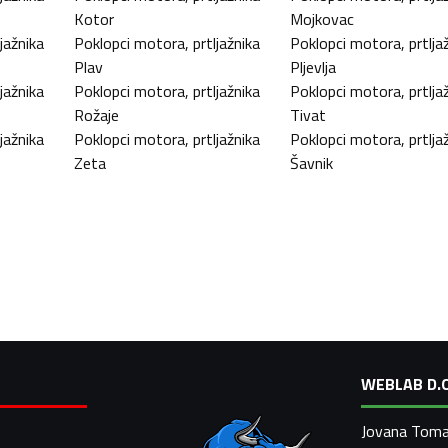
Kotor
Mojkovac
jažnika
Poklopci motora, prtljažnika
Poklopci motora, prtlja
Plav
Pljevlja
jažnika
Poklopci motora, prtljažnika
Poklopci motora, prtlja
Rožaje
Tivat
jažnika
Poklopci motora, prtljažnika
Poklopci motora, prtlja
Zeta
Šavnik
WEBLAB D.O
Jovana Toma