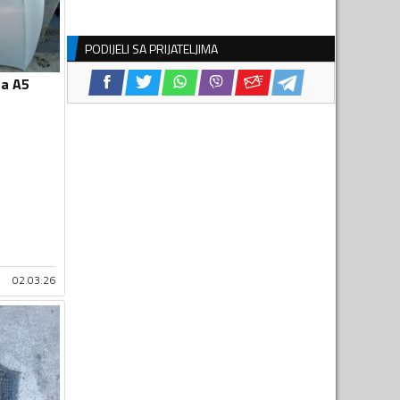
PODIJELI SA PRIJATELJIMA
za A5
02.03.26