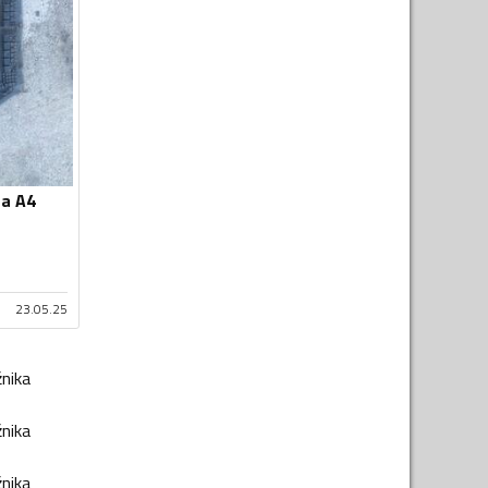
za A4
23.05.25
žnika
žnika
žnika