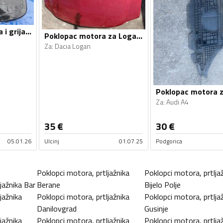
Ventilator hlađenja i grijanja za
Poklopac motora za Logan, Logan
Za
:
Dacia Logan
Poklopac motora 
Za
:
Audi A4
35
€
30
€
05.01.26
Ulcinj
01.07.25
Podgorica
Poklopci motora, prtljažnika
Poklopci motora, prtlja
jažnika
Bar
Berane
Bijelo Polje
jažnika
Poklopci motora, prtljažnika
Poklopci motora, prtlja
Danilovgrad
Gusinje
jažnika
Poklopci motora, prtljažnika
Poklopci motora, prtlja