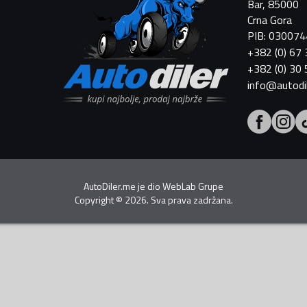
Bar, 85000
Crna Gora
PIB: 03007
+382 (0) 67
+382 (0) 30
info@autodi
AutoDiler.me je dio
WebLab Grupe
Copyright
©
2026. Sva prava zadržana.