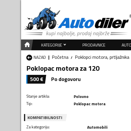
KATEGORIJE
PRODAVNICE
AUTO
Početna
Poklopci motora, prtljažnika
NAZAD
Poklopac motora za 120
500
€
Po dogovoru
Stanje artikla
:
Polovno
Tip
:
Poklopac motora
KOMPATIBILNOSTI
Za kategoriju
:
Automobili