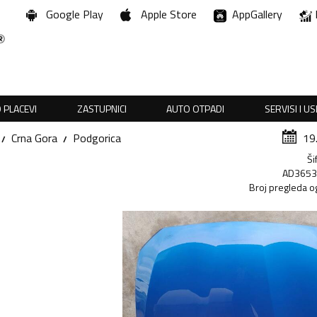
Google Play
Apple Store
AppGallery
 PLACEVI
ZASTUPNICI
AUTO OTPADI
SERVISI I U
Crna Gora
Podgorica
19
Ši
AD365
Broj pregleda o