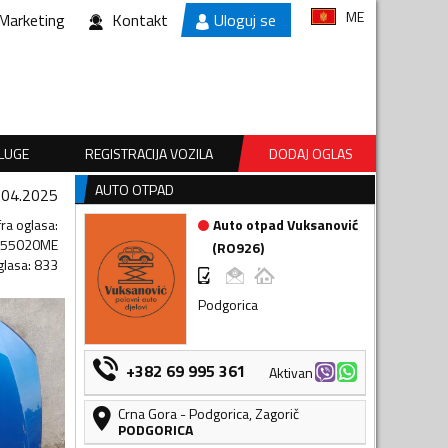
ME
Marketing
Kontakt
Uloguj se
SLUGE
REGISTRACIJA VOZILA
DODAJ OGLAS
AUTO OTPAD
.04.2025
fra oglasa
:
Auto otpad Vuksanović
355020ME
(
RO926
)
glasa
:
833
Podgorica
+382 69 995 361
Aktivan
Crna Gora
-
Podgorica
,
Zagorič
PODGORICA