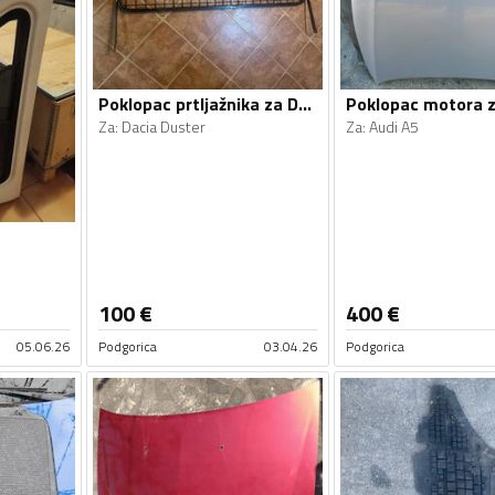
Poklopac prtljažnika za Duster
Poklopac motora 
Za
:
Dacia Duster
Za
:
Audi A5
100
€
400
€
05.06.26
Podgorica
03.04.26
Podgorica