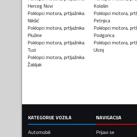
Herceg Novi
Kolašin
Poklopci motora, prtljažnika
Poklopci motora, prtl
Nikšić
Petnjica
Poklopci motora, prtljažnika
Poklopci motora, prtl
Plužine
Podgorica
Poklopci motora, prtljažnika
Poklopci motora, prtl
Tuzi
Ulcinj
Poklopci motora, prtljažnika
Žabljak
KATEGORIJE VOZILA
NAVIGACIJA
Automobili
Prijavi se