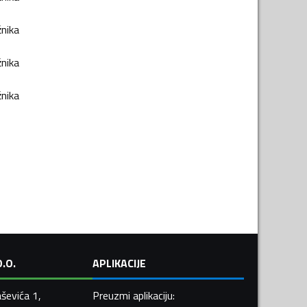
žnika
žnika
žnika
.O.
APLIKACIJE
ševića 1,
Preuzmi aplikaciju
: