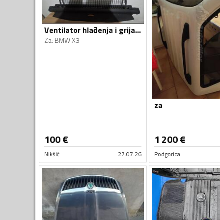
Ventilator hlađenja i grijanja za X3
Za
:
BMW X3
za
100
€
1 200
€
Nikšić
27.07.26
Podgorica