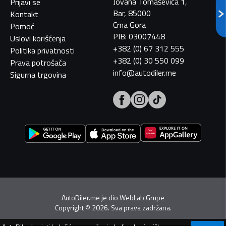
Jovana Tomaševića 1,
Prijavi se
Bar, 85000
Kontakt
Crna Gora
Pomoć
PIB: 03007448
Uslovi korišćenja
+382 (0) 67 312 555
Politika privatnosti
+382 (0) 30 550 099
Prava potrošača
info@autodiler.me
Sigurna trgovina
AutoDiler.me je dio
WebLab Grupe
Copyright
©
2026. Sva prava zadržana.