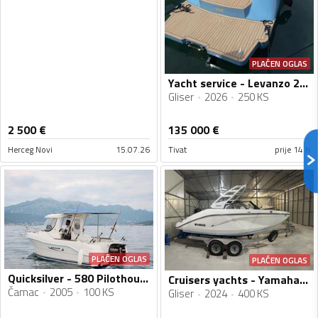
PLAĆEN OGLAS
Yacht service - Levanzo 28 inboard - Lilybaeum yacht
Gliser
2026
250 KS
2 500
€
135 000
€
Herceg Novi
15.07.26
Tivat
prije 14 h
PLAĆEN OGLAS
PLAĆEN OGLAS
Quicksilver - 580 Pilothouse
Cruisers yachts - Yamaha 222 S
Čamac
2005
100 KS
Gliser
2024
400 KS