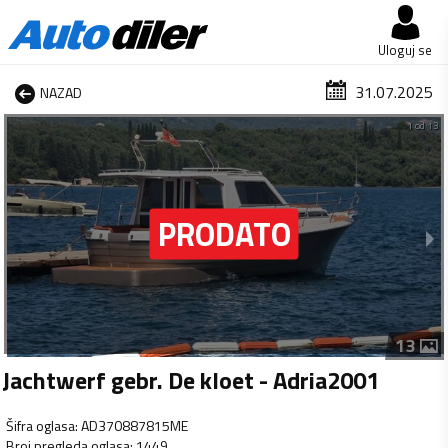
Uloguj se
31.07.2025
NAZAD
1 od 13
13
Jachtwerf gebr. De kloet - Adria2001
Šifra oglasa
:
AD370887815ME
Broj pregleda oglasa
:
1449