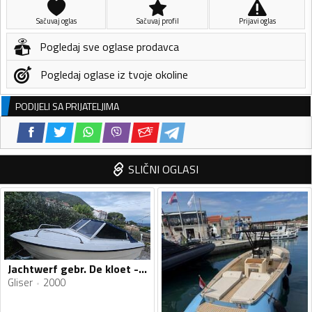
Sačuvaj oglas
Sačuvaj profil
Prijavi oglas
Pogledaj sve oglase prodavca
Pogledaj oglase iz tvoje okoline
PODIJELI SA PRIJATELJIMA
SLIČNI OGLASI
Jachtwerf gebr. De kloet - 530
Gliser
2000