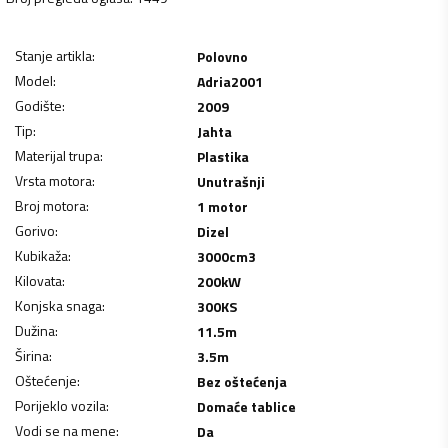
Stanje artikla
:
Polovno
Model
:
Adria2001
Godište
:
2009
Tip
:
Jahta
Materijal trupa
:
Plastika
Vrsta motora
:
Unutrašnji
Broj motora
:
1 motor
Gorivo
:
Dizel
Kubikaža
:
3000
cm3
Kilovata
:
200
kW
Konjska snaga
:
300
KS
Dužina
:
11.5
m
Širina
:
3.5
m
Oštećenje
:
Bez oštećenja
Porijeklo vozila
:
Domaće tablice
Vodi se na mene
:
Da