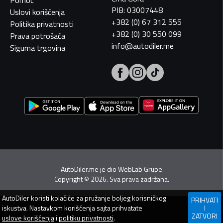
Pomoć
PIB: 03007448
Uslovi korišćenja
+382 (0) 67 312 555
Politika privatnosti
+382 (0) 30 550 099
Prava potrošača
info@autodiler.me
Sigurna trgovina
AutoDiler.me je dio
WebLab Grupe
Copyright
©
2026. Sva prava zadržana.
AutoDiler
koristi kolačiće za pružanje boljeg korisničkog
PRIHVATI
iskustva. Nastavkom korišćenja sajta prihvatate
I
ZATVORI
uslove korišćenja
i
politiku privatnosti
.