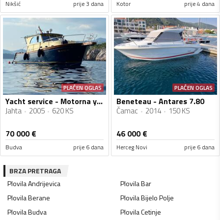
Nikšić
prije 3 dana
Kotor
prije 4 dana
PLAĆEN OGLAS
PLAĆEN OGLAS
Yacht service - Motorna yahta Marco Polo 12
Beneteau - Antares 7.80
Jahta
2005
620 KS
Čamac
2014
150 KS
70 000
€
46 000
€
Budva
prije 6 dana
Herceg Novi
prije 6 dana
BRZA PRETRAGA
Plovila
Andrijevica
Plovila
Bar
Plovila
Berane
Plovila
Bijelo Polje
Plovila
Budva
Plovila
Cetinje