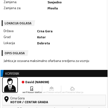
Zamjena
:
Svejedno
Zamjena za
:
Plovila
LOKACIJA OGLASA
Država
Crna Gora
Grad
Kotor
Lokacija
Dobrota
OPIS OGLASA
Jahtica je ocuvana maksimalno ofarbana sredjena za voznju
KORISNIK
David
(
NA8698
)
verifikovan telefon
verifikovan email
verifikovana lokacija
Crna Gora
KOTOR
/
CENTAR GRADA