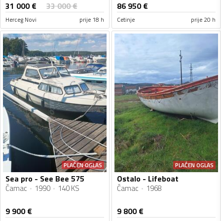
31 000
€
33 000
€
86 950
€
Herceg Novi
prije 18 h
Cetinje
prije 20 h
PLAĆEN OGLAS
PLAĆEN OGLAS
Sea pro - See Bee 575
Ostalo - Lifeboat
Čamac
1990
140 KS
Čamac
1968
9 900
€
9 800
€