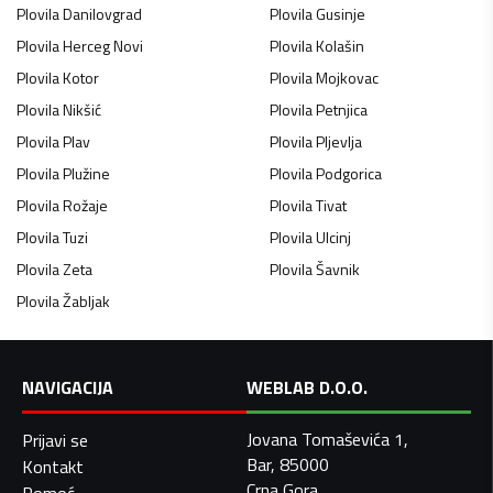
Plovila
Danilovgrad
Plovila
Gusinje
Plovila
Herceg Novi
Plovila
Kolašin
Plovila
Kotor
Plovila
Mojkovac
Plovila
Nikšić
Plovila
Petnjica
Plovila
Plav
Plovila
Pljevlja
Plovila
Plužine
Plovila
Podgorica
Plovila
Rožaje
Plovila
Tivat
Plovila
Tuzi
Plovila
Ulcinj
Plovila
Zeta
Plovila
Šavnik
Plovila
Žabljak
NAVIGACIJA
WEBLAB D.O.O.
Jovana Tomaševića 1,
Prijavi se
Bar, 85000
Kontakt
Crna Gora