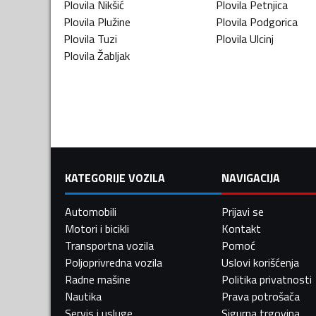
Plovila
Nikšić
Plovila
Petnjica
Plovila
Plužine
Plovila
Podgorica
Plovila
Tuzi
Plovila
Ulcinj
Plovila
Žabljak
KATEGORIJE VOZILA
NAVIGACIJA
Automobili
Prijavi se
Motori i bicikli
Kontakt
Transportna vozila
Pomoć
Poljoprivredna vozila
Uslovi korišćenja
Radne mašine
Politika privatnosti
Nautika
Prava potrošača
Servis i usluge
Sigurna trgovina