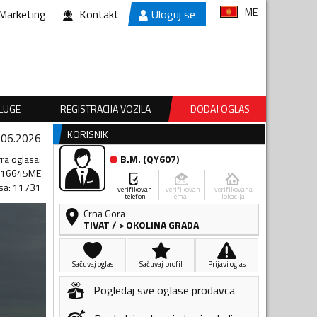
ME
Marketing
Kontakt
Uloguj se
SLUGE
REGISTRACIJA VOZILA
DODAJ OGLAS
KORISNIK
.06.2026
fra oglasa
:
B.M.
(
QY607
)
816645ME
sa
:
11731
verifikovan
verifikovan
verifikovana
telefon
email
lokacija
Crna Gora
TIVAT
/
> OKOLINA GRADA
Sačuvaj oglas
Sačuvaj profil
Prijavi oglas
Pogledaj sve oglase prodavca