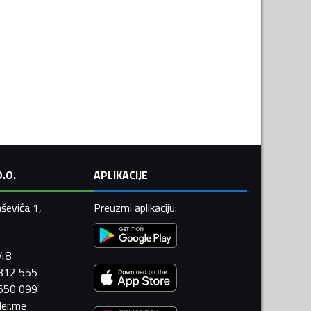
.O.
APLIKACIJE
ševića 1,
Preuzmi aplikaciju
:
448
 312 555
 550 099
ler.me