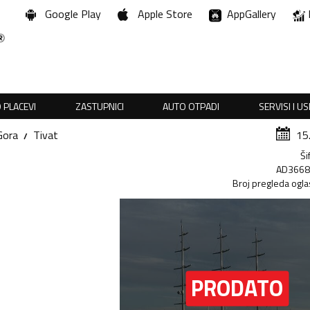
Google Play
Apple Store
AppGallery
 PLACEVI
ZASTUPNICI
AUTO OTPADI
SERVISI I U
Gora
Tivat
15
Ši
AD366
Broj pregleda ogla