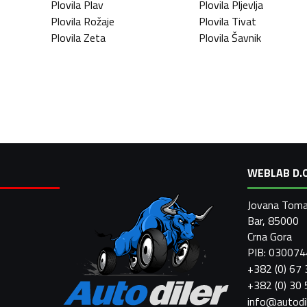
Plovila
Plav
Plovila
Pljevlja
Plovila
Rožaje
Plovila
Tivat
Plovila
Zeta
Plovila
Šavnik
WEBLAB D.O
Jovana Toma
Bar, 85000
Crna Gora
PIB: 03007
+382 (0) 67
+382 (0) 30
info@autodi