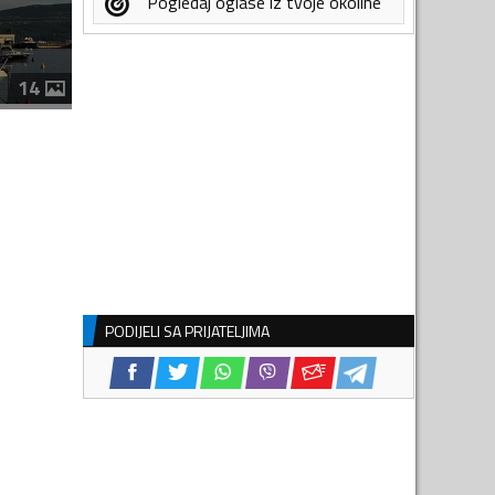
Pogledaj oglase iz tvoje okoline
14
PODIJELI SA PRIJATELJIMA