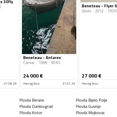
s 30fly
Beneteau - Flyer 
S
Gliser
2012
150 K
Beneteau - Antares
Čamac
1999
90 KS
24 000
€
27 000
€
01.08.26
Herceg Novi
31.07.26
Herceg Novi
Plovila
Berane
Plovila
Bijelo Polje
Plovila
Danilovgrad
Plovila
Gusinje
Plovila
Kotor
Plovila
Mojkovac