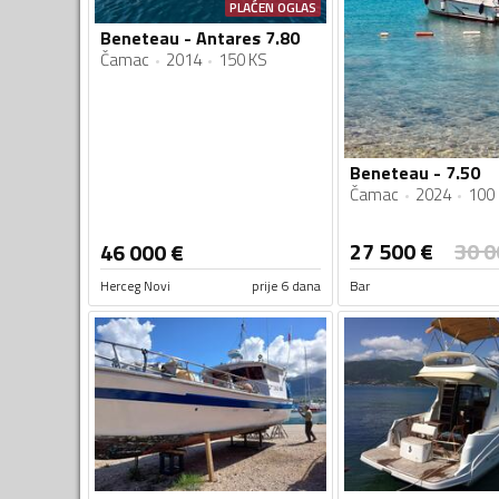
PLAĆEN OGLAS
Beneteau - Antares 7.80
Čamac
2014
150 KS
Beneteau - 7.50
Čamac
2024
100
27 500
€
30 0
46 000
€
Herceg Novi
prije 6 dana
Bar