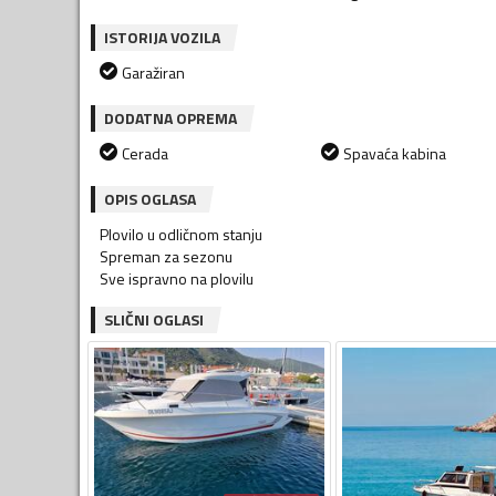
ISTORIJA VOZILA
Garažiran
DODATNA OPREMA
Cerada
Spavaća kabina
OPIS OGLASA
Plovilo u odličnom stanju
Spreman za sezonu
Sve ispravno na plovilu
SLIČNI OGLASI