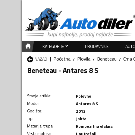
KATEGORIJE
PRODAVNICE
AUTO
Početna
Plovila
Beneteau
Crna 
NAZAD
Beneteau - Antares 8 S
Stanje artikla
:
Polovno
Model
:
Antares 8 S
Godište
:
2012
Tip
:
Jahta
Materijal trupa
:
Kompozitna vlakna
Vrsta motora
:
Unutrašnji