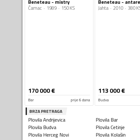
Beneteau - mistry
Beneteau - antare
Čamac
1989
150 KS
Jahta
2010
380 K
170 000
€
113 000
€
Bar
prije 6 dana
Budva
BRZA PRETRAGA
Plovila
Andrijevica
Plovila
Bar
Plovila
Budva
Plovila
Cetinje
Plovila
Herceg Novi
Plovila
Kolašin