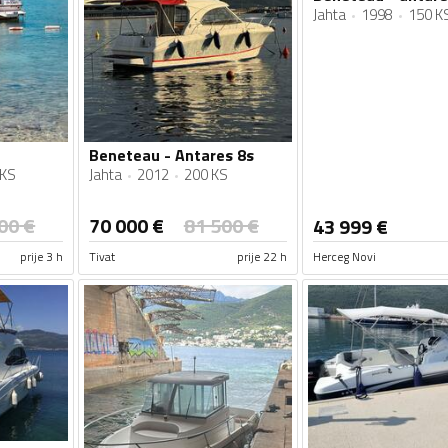
Jahta
1998
150 K
Beneteau - Antares 8s
 KS
Jahta
2012
200 KS
00
€
70 000
€
81 500
€
43 999
€
prije 3 h
Tivat
prije 22 h
Herceg Novi