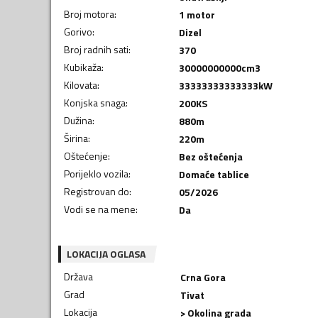
Broj motora
:
1 motor
Gorivo
:
Dizel
Broj radnih sati
:
370
Kubikaža
:
30000000000
cm3
Kilovata
:
33333333333333
kW
Konjska snaga
:
200
KS
Dužina
:
880
m
Širina
:
220
m
Oštećenje
:
Bez oštećenja
Porijeklo vozila
:
Domaće tablice
Registrovan do
:
05/2026
Vodi se na mene
:
Da
LOKACIJA OGLASA
Država
Crna Gora
Grad
Tivat
Lokacija
> Okolina grada