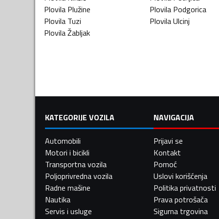
Plovila
Plužine
Plovila
Podgorica
Plovila
Tuzi
Plovila
Ulcinj
Plovila
Žabljak
KATEGORIJE VOZILA
NAVIGACIJA
Automobili
Prijavi se
Motori i bicikli
Kontakt
Transportna vozila
Pomoć
Poljoprivredna vozila
Uslovi korišćenja
Radne mašine
Politika privatnosti
Nautika
Prava potrošača
Servis i usluge
Sigurna trgovina