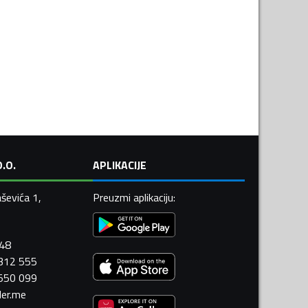
.O.
APLIKACIJE
ševića 1,
Preuzmi aplikaciju
:
448
 312 555
 550 099
ler.me