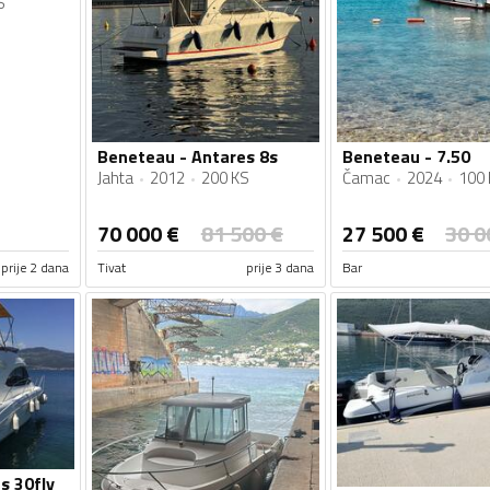
S
Beneteau - Antares 8s
Beneteau - 7.50
Jahta
2012
200 KS
Čamac
2024
100 
70 000
€
81 500
€
27 500
€
30 0
prije 2 dana
Tivat
prije 3 dana
Bar
s 30fly