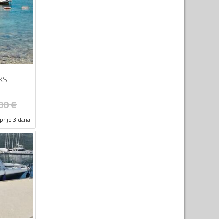
KS
00
€
prije 3 dana