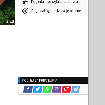
Pogledaj sve oglase prodavca
Pogledaj oglase iz tvoje okoline
3
PODIJELI SA PRIJATELJIMA