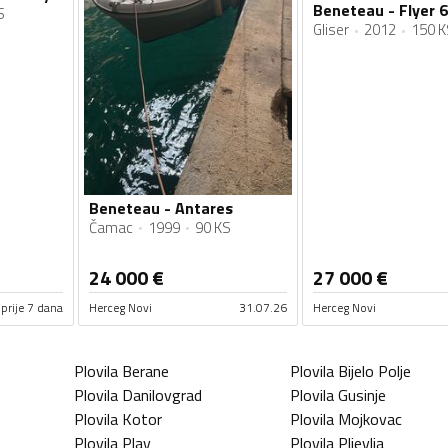
Beneteau - Flyer 
S
Gliser
2012
150 K
Beneteau - Antares
Čamac
1999
90 KS
24 000
€
27 000
€
prije 7 dana
Herceg Novi
31.07.26
Herceg Novi
Plovila
Berane
Plovila
Bijelo Polje
Plovila
Danilovgrad
Plovila
Gusinje
Plovila
Kotor
Plovila
Mojkovac
Plovila
Plav
Plovila
Pljevlja