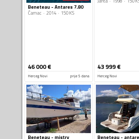
Jahta
1998
150 K
Beneteau - Antares 7.80
Čamac
2014
150 KS
46 000
€
43 999
€
Herceg Novi
prije 5 dana
Herceg Novi
Beneteau - mistry
Beneteau - antare