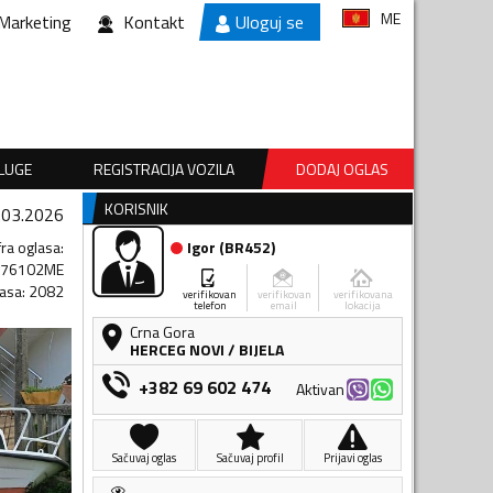
ME
Marketing
Kontakt
Uloguj se
SLUGE
REGISTRACIJA VOZILA
DODAJ OGLAS
KORISNIK
.03.2026
fra oglasa
:
Igor
(
BR452
)
776102ME
lasa
:
2082
verifikovan
verifikovan
verifikovana
telefon
email
lokacija
Crna Gora
HERCEG NOVI
/
BIJELA
+382 69 602 474
Aktivan
Sačuvaj oglas
Sačuvaj profil
Prijavi oglas