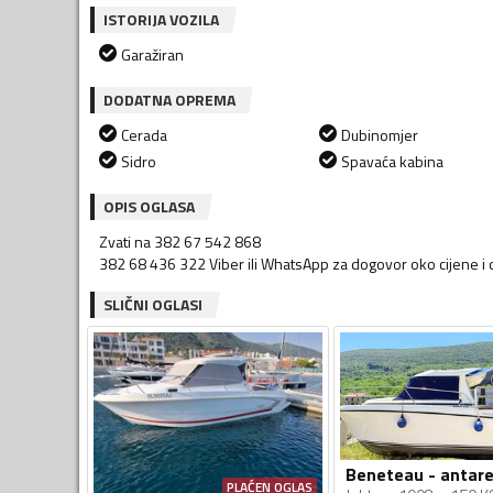
ISTORIJA VOZILA
Garažiran
DODATNA OPREMA
Cerada
Dubinomjer
Sidro
Spavaća kabina
OPIS OGLASA
Zvati na 382 67 542 868
382 68 436 322 Viber ili WhatsApp za dogovor oko cijene i
SLIČNI OGLASI
Beneteau - antare
PLAĆEN OGLAS