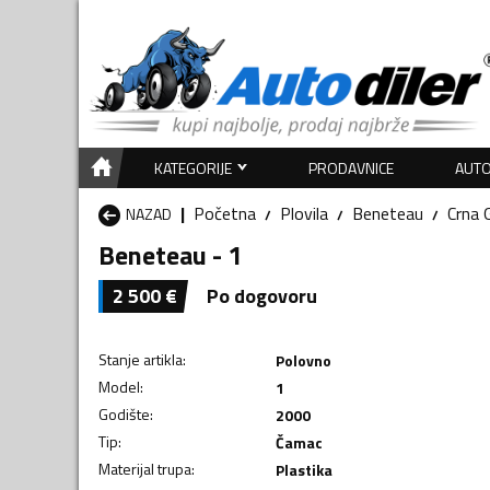
KATEGORIJE
PRODAVNICE
AUTO
Početna
Plovila
Beneteau
Crna 
NAZAD
Beneteau - 1
2 500
€
Po dogovoru
Stanje artikla
:
Polovno
Model
:
1
Godište
:
2000
Tip
:
Čamac
Materijal trupa
:
Plastika