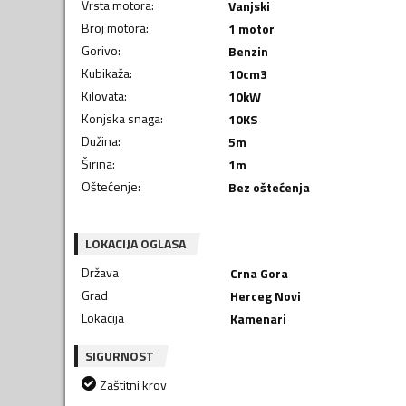
Vrsta motora
:
Vanjski
Broj motora
:
1 motor
Gorivo
:
Benzin
Kubikaža
:
10
cm3
Kilovata
:
10
kW
Konjska snaga
:
10
KS
Dužina
:
5
m
Širina
:
1
m
Oštećenje
:
Bez oštećenja
LOKACIJA OGLASA
Država
Crna Gora
Grad
Herceg Novi
Lokacija
Kamenari
SIGURNOST
Zaštitni krov