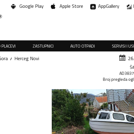
Google Play
Apple Store
AppGallery
 PLACEVI
ZASTUPNICI
AUTO OTPADI
SERVISI I U
Gora
Herceg Novi
26
Ši
AD383
Broj pregleda og