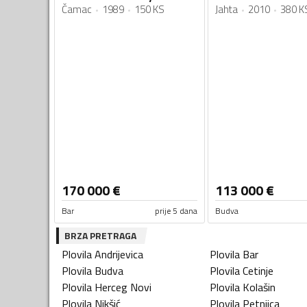
Čamac
1989
150 KS
Jahta
2010
380 K
170 000
€
113 000
€
Bar
prije 5 dana
Budva
BRZA PRETRAGA
Plovila
Andrijevica
Plovila
Bar
Plovila
Budva
Plovila
Cetinje
Plovila
Herceg Novi
Plovila
Kolašin
Plovila
Nikšić
Plovila
Petnjica