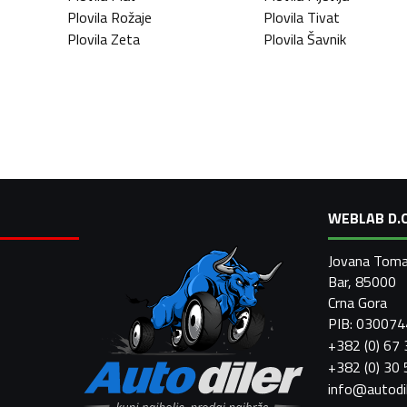
Plovila
Rožaje
Plovila
Tivat
Plovila
Zeta
Plovila
Šavnik
WEBLAB D.O
Jovana Toma
Bar, 85000
Crna Gora
PIB: 03007
+382 (0) 67
+382 (0) 30
info@autodi