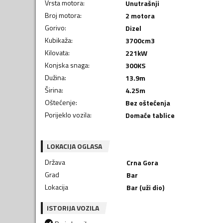
Vrsta motora
:
Unutrašnji
Broj motora
:
2 motora
Gorivo
:
Dizel
Kubikaža
:
3700
cm3
Kilovata
:
221
kW
Konjska snaga
:
300
KS
Dužina
:
13.9
m
Širina
:
4.25
m
Oštećenje
:
Bez oštećenja
Porijeklo vozila
:
Domaće tablice
LOKACIJA OGLASA
Država
Crna Gora
Grad
Bar
Lokacija
Bar (uži dio)
ISTORIJA VOZILA