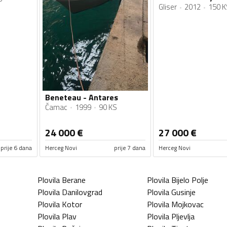
Gliser
2012
150 K
Beneteau - Antares
Čamac
1999
90 KS
24 000
€
27 000
€
prije 6 dana
Herceg Novi
prije 7 dana
Herceg Novi
Plovila
Berane
Plovila
Bijelo Polje
Plovila
Danilovgrad
Plovila
Gusinje
Plovila
Kotor
Plovila
Mojkovac
Plovila
Plav
Plovila
Pljevlja