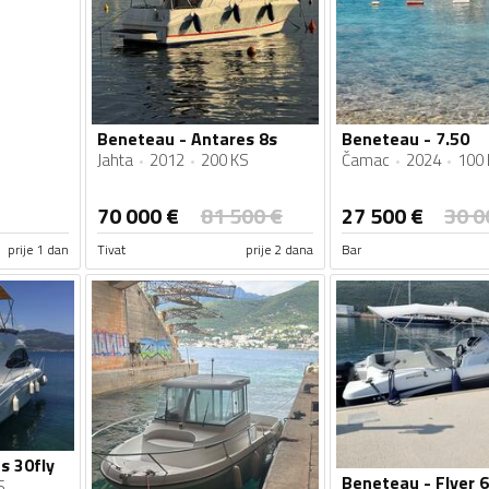
Beneteau - Antares 8s
Beneteau - 7.50
Jahta
2012
200 KS
Čamac
2024
100 
70 000
€
81 500
€
27 500
€
30 0
prije 1 dan
Tivat
prije 2 dana
Bar
s 30fly
Beneteau - Flyer 
S