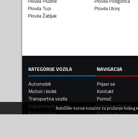
Plovila
Plužine
Plovila
Podgorica
Plovila
Tuzi
Plovila
Ulcinj
Plovila
Žabljak
KATEGORIJE VOZILA
NAVIGACIJA
Automobili
Prijavi se
Motori i bicikli
Kontakt
Transportna vozila
Pomoć
Poljoprivredna vozila
Uslovi korišćenja
AutoDiler
koristi kolačiće za pružanje boljeg
Radne mašine
Politika privatnosti
Nautika
Prava potrošača
Servis i usluge
Sigurna trgovina
Djelovi i oprema