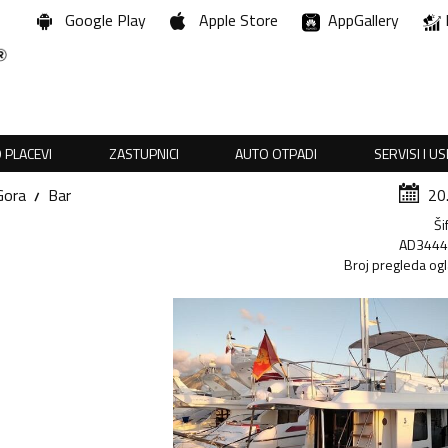
Google Play
Apple Store
AppGallery
 PLACEVI
ZASTUPNICI
AUTO OTPADI
SERVISI I U
Gora
Bar
20
Ši
AD344
Broj pregleda og