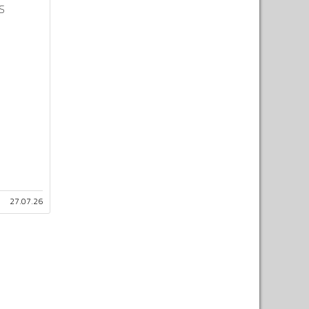
S
27.07.26