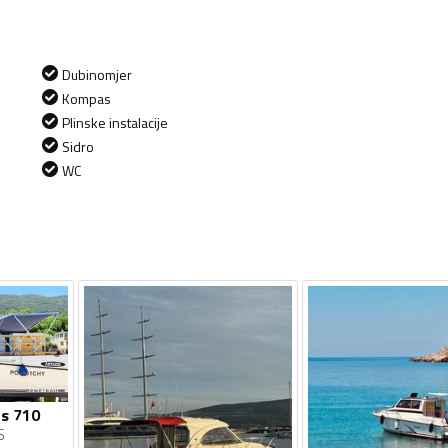
Dubinomjer
Kompas
Plinske instalacije
Sidro
WC
s 710
S