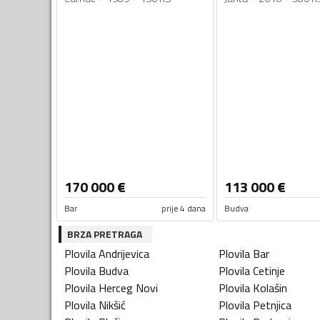
170 000
€
113 000
€
Bar
prije 4 dana
Budva
BRZA PRETRAGA
Plovila
Andrijevica
Plovila
Bar
Plovila
Budva
Plovila
Cetinje
Plovila
Herceg Novi
Plovila
Kolašin
Plovila
Nikšić
Plovila
Petnjica