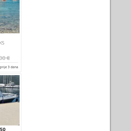
KS
00
€
prije 3 dana
650