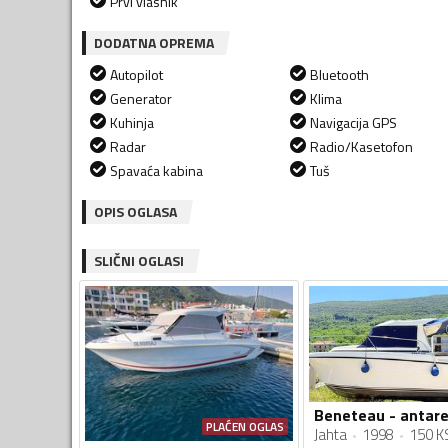
Prvi vlasnik
DODATNA OPREMA
Autopilot
Bluetooth
Generator
Klima
Kuhinja
Navigacija GPS
Radar
Radio/Kasetofon
Spavaća kabina
Tuš
OPIS OGLASA
SLIČNI OGLASI
Beneteau - antare
PLAĆEN OGLAS
Jahta
1998
150 K