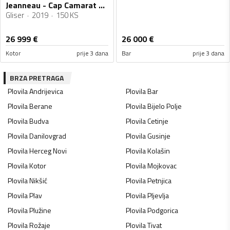
Jeanneau - Cap Camarat 6.5cc
Gliser
2019
150 KS
26 999
€
26 000
€
Kotor
prije 3 dana
Bar
prije 3 dana
BRZA PRETRAGA
Plovila
Andrijevica
Plovila
Bar
Plovila
Berane
Plovila
Bijelo Polje
Plovila
Budva
Plovila
Cetinje
Plovila
Danilovgrad
Plovila
Gusinje
Plovila
Herceg Novi
Plovila
Kolašin
Plovila
Kotor
Plovila
Mojkovac
Plovila
Nikšić
Plovila
Petnjica
Plovila
Plav
Plovila
Pljevlja
Plovila
Plužine
Plovila
Podgorica
Plovila
Rožaje
Plovila
Tivat