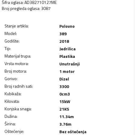
Šifra oglasa
:
AD382710127ME
Broj pregleda oglasa
:
3087
Stanje artikla
:
Polovno
Model
:
389
Godište
:
2018
Tip
:
Jedrilica
Materijal trupa
:
Plastika
Vrsta motora
:
Unutrašnji
Broj motora
:
1 motor
Gorivo
:
Dizel
Broj radnih sati
:
3300
Kubikaža
:
0
cm3
Kilovata
:
15
kW
Konjska snaga
:
21
KS
Dužina
:
11.34
m
Širina
:
3.76
m
Oštećenje
:
Bez oštećenja