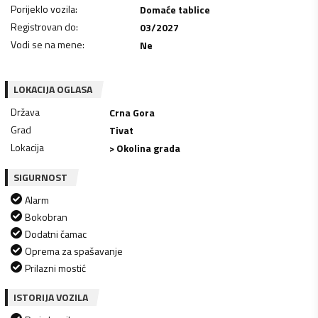
Porijeklo vozila
:
Domaće tablice
Registrovan do
:
03/2027
Vodi se na mene
:
Ne
LOKACIJA OGLASA
Država
Crna Gora
Grad
Tivat
Lokacija
> Okolina grada
SIGURNOST
Alarm
Bokobran
Dodatni čamac
Oprema za spašavanje
Prilazni mostić
ISTORIJA VOZILA