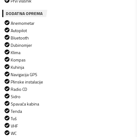
Prvi vlasnik
DODATNA OPREMA
Anemometar
Autopilot
Bluetooth
Dubinomjer
Klima
Kompas
Kuhinja
Navigacija GPS
Plinske instalacije
Radio CD
Sidro
Spavaća kabina
Tenda
Tuš
VHF
WC