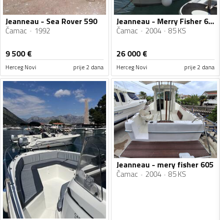
Jeanneau - Sea Rover 590
Jeanneau - Merry Fisher 635
Čamac
1992
Čamac
2004
85 KS
9 500
€
26 000
€
Herceg Novi
prije 2 dana
Herceg Novi
prije 2 dana
Jeanneau - mery fisher 605
Čamac
2004
85 KS