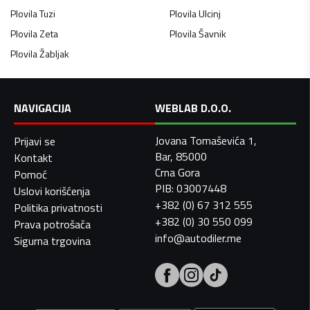
Plovila
Tuzi
Plovila
Ulcinj
Plovila
Zeta
Plovila
Šavnik
Plovila
Žabljak
NAVIGACIJA
WEBLAB D.O.O.
Jovana Tomaševića 1,
Prijavi se
Bar, 85000
Kontakt
Crna Gora
Pomoć
PIB: 03007448
Uslovi korišćenja
+382 (0) 67 312 555
Politika privatnosti
+382 (0) 30 550 099
Prava potrošača
info@autodiler.me
Sigurna trgovina