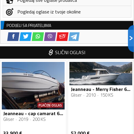
Pogledaj oglase iz tvoje okoline
PODIJELI SA PRIJATELJIMA
SLIČNI OGLASI
Jeanneau - Merry Fisher 645
Gliser
2010
150 KS
PLAĆEN OGLAS
Jeanneau - cap camarat 6.5 BR
Gliser
2019
200 KS
33 900
€
52 000
€