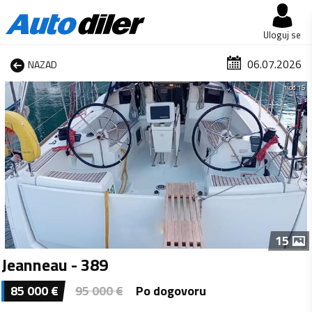
Uloguj se
06.07.2026
NAZAD
1 od 15
15
Jeanneau - 389
85 000
€
95 000
€
Po dogovoru