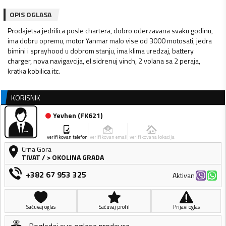
OPIS OGLASA
Prodajetsa jedrilica posle chartera, dobro oderzavana svaku godinu,
ima dobru opremu, motor Yanmar malo vise od 3000 motosati, jedra
bimini i sprayhood u dobrom stanju, ima klima uredzaj, battery
charger, nova navigavcija, el.sidrenuj vinch, 2 volana sa 2 peraja,
kratka kobilica itc.
KORISNIK
Yevhen
(
FK621
)
verifikovan telefon
verifikovan email
verifikovana lokacija
Crna Gora
TIVAT
/
> OKOLINA GRADA
+382 67 953 325
Aktivan
Sačuvaj oglas
Sačuvaj profil
Prijavi oglas
Pogledaj sve oglase prodavca