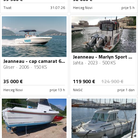
Tivat
31.07.26
Herceg Novi
prije 5 h
Jeanneau - Marlyn Sport 895
Jeanneau - cap camarat 6.25
Jahta
2023
500 KS
Gliser
2006
150 KS
119 900
€
35 000
€
124 900
€
Herceg Novi
prije 13 h
Nikšić
prije 1 dan