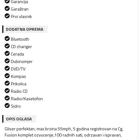
Garancija
Garažiran
Prvi vlasnik
DODATNA OPREMA
Bluetooth
CD changer
Cerada
Dubinomjer
DVD/TV
Kompas
Prikolica
Radio CD
Radio/Kasetofon
Sidro
OPIS OGLASA
Gliser perfektan, max brzina 55mph, 5 godina registrovan na Cg,
Fusion komplet ozvucenje,100 radnih sati, odrzavan i ispravan,