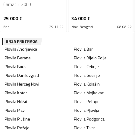
Čamac
2000
25 000
€
34 000
€
Bar
29.11.22
Novi Beograd
08.08.22
BRZA PRETRAGA
Plovila
Andrijevica
Plovila
Bar
Plovila
Berane
Plovila
Bijelo Polje
Plovila
Budva
Plovila
Cetinje
Plovila
Danilovgrad
Plovila
Gusinje
Plovila
Herceg Novi
Plovila
Kolašin
Plovila
Kotor
Plovila
Mojkovac
Plovila
Nikšić
Plovila
Petnjica
Plovila
Plav
Plovila
Pljevlja
Plovila
Plužine
Plovila
Podgorica
Plovila
Rožaje
Plovila
Tivat