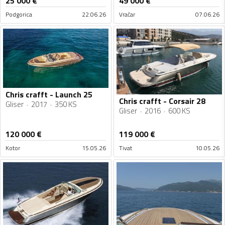
25 000
€
49 000
€
Podgorica
22.06.26
Vračar
07.06.26
Chris crafft - Launch 25
Chris crafft - Corsair 28
Gliser
2017
350 KS
Gliser
2016
600 KS
120 000
€
119 000
€
Kotor
15.05.26
Tivat
10.05.26