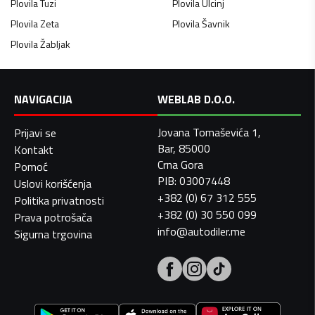
Plovila
Tuzi
Plovila
Ulcinj
Plovila
Zeta
Plovila
Šavnik
Plovila
Žabljak
NAVIGACIJA
WEBLAB D.O.O.
Jovana Tomaševića 1,
Prijavi se
Bar, 85000
Kontakt
Crna Gora
Pomoć
PIB: 03007448
Uslovi korišćenja
+382 (0) 67 312 555
Politika privatnosti
+382 (0) 30 550 099
Prava potrošača
info@autodiler.me
Sigurna trgovina