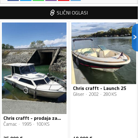
SLIČNI OGLASI
Chris crafft - Launch 25
Gliser
2002
280 KS
Chris crafft - prodaja zamjena za plac Pg ili primorje
Čamac
1995
100 KS