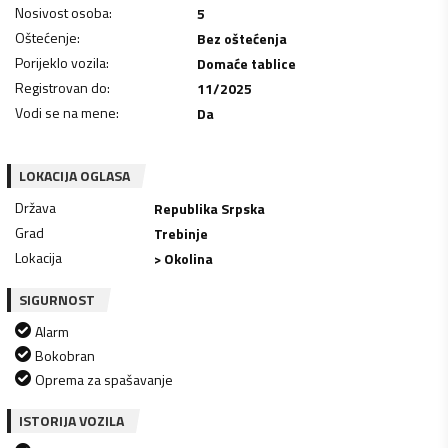
Nosivost osoba
:
5
Oštećenje
:
Bez oštećenja
Porijeklo vozila
:
Domaće tablice
Registrovan do
:
11/2025
Vodi se na mene
:
Da
LOKACIJA OGLASA
Država
Republika Srpska
Grad
Trebinje
Lokacija
> Okolina
SIGURNOST
Alarm
Bokobran
Oprema za spašavanje
ISTORIJA VOZILA