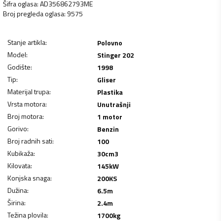
Šifra oglasa
:
AD356862793ME
Broj pregleda oglasa
:
9575
Stanje artikla
:
Polovno
Model
:
Stinger 202
Godište
:
1998
Tip
:
Gliser
Materijal trupa
:
Plastika
Vrsta motora
:
Unutrašnji
Broj motora
:
1 motor
Gorivo
:
Benzin
Broj radnih sati
:
100
Kubikaža
:
30
cm3
Kilovata
:
145
kW
Konjska snaga
:
200
KS
Dužina
:
6.5
m
Širina
:
2.4
m
Težina plovila
:
1700
kg