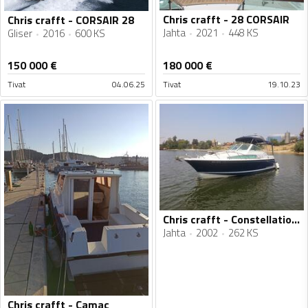
Chris crafft - 28 CORSAIR
Chris crafft - CORSAIR 28
Jahta
2021
448 KS
Gliser
2016
600 KS
150 000
€
180 000
€
Tivat
04.06.25
Tivat
19.10.23
Chris crafft - Constellation 26
Jahta
2002
262 KS
Chris crafft - Camac