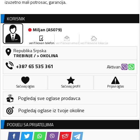
izuzetno mali potrosac, garancija.
KORISNIK
Miljan
(
AS079
)
verifikovan telefon
verifikovan email
verifikovana lokacija
Republika Srpska
TREBINJE
/
> OKOLINA
+387 65 535 361
Aktivan
Sačuvaj oglas
Sačuvaj profil
Prijavi oglas
Pogledaj sve oglase prodavca
Pogledaj oglase iz tvoje okoline
PODIJELI SA PRIJATELJIMA