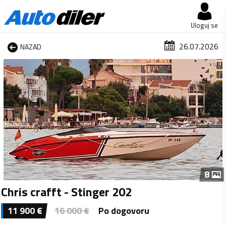
Uloguj se
26.07.2026
NAZAD
1 od 8
8
Chris crafft - Stinger 202
11 900
€
16 000
€
Po dogovoru