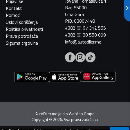
Jovana Tomaševića 1,
Prijavi se
Bar, 85000
Kontakt
Crna Gora
Pomoć
PIB: 03007448
Uslovi korišćenja
+382 (0) 67 312 555
Politika privatnosti
+382 (0) 30 550 099
Prava potrošača
info@autodiler.me
Sigurna trgovina
AutoDiler.me je dio
WebLab Grupe
Copyright
©
2026. Sva prava zadržana.