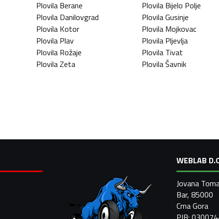
Plovila
Berane
Plovila
Bijelo Polje
Plovila
Danilovgrad
Plovila
Gusinje
Plovila
Kotor
Plovila
Mojkovac
Plovila
Plav
Plovila
Pljevlja
Plovila
Rožaje
Plovila
Tivat
Plovila
Zeta
Plovila
Šavnik
WEBLAB D.O
Jovana Toma
Bar, 85000
Crna Gora
PIB: 03007