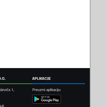
.O.
APLIKACIJE
ševića 1,
Preuzmi aplikaciju
:
448