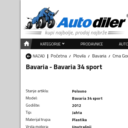
KATEGORIJE
PRODAVNICE
AUTO
Početna
Plovila
Bavaria
Crna Go
NAZAD
Bavaria - Bavaria 34 sport
Stanje artikla
:
Polovno
Model
:
Bavaria 34 sport
Godište
:
2012
Tip
:
Jahta
Materijal trupa
:
Plastika
Vrsta motora
:
Unutrašnji