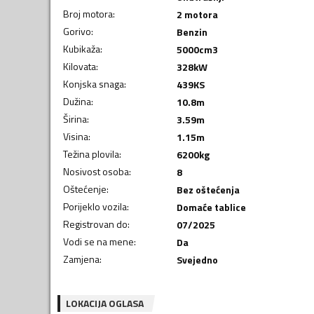
Broj motora
:
2 motora
Gorivo
:
Benzin
Kubikaža
:
5000
cm3
Kilovata
:
328
kW
Konjska snaga
:
439
KS
Dužina
:
10.8
m
Širina
:
3.59
m
Visina
:
1.15
m
Težina plovila
:
6200
kg
Nosivost osoba
:
8
Oštećenje
:
Bez oštećenja
Porijeklo vozila
:
Domaće tablice
Registrovan do
:
07/2025
Vodi se na mene
:
Da
Zamjena
:
Svejedno
LOKACIJA OGLASA