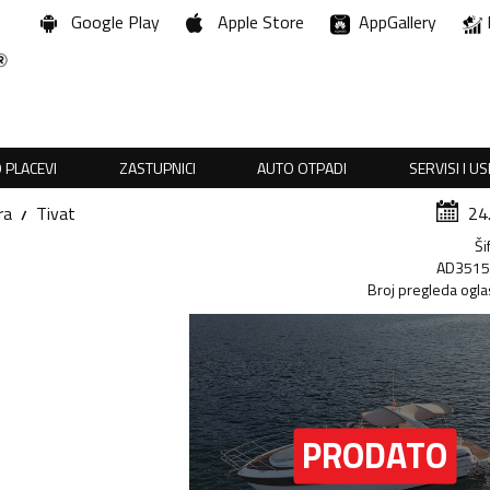
Google Play
Apple Store
AppGallery
 PLACEVI
ZASTUPNICI
AUTO OTPADI
SERVISI I U
ra
Tivat
24
Ši
AD351
Broj pregleda ogla