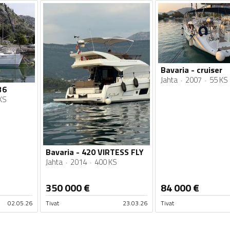
Bavaria - cruiser
Jahta
2007
55 KS
36
KS
Bavaria - 420 VIRTESS FLY
Jahta
2014
400 KS
350 000
€
84 000
€
02.05.26
Tivat
23.03.26
Tivat