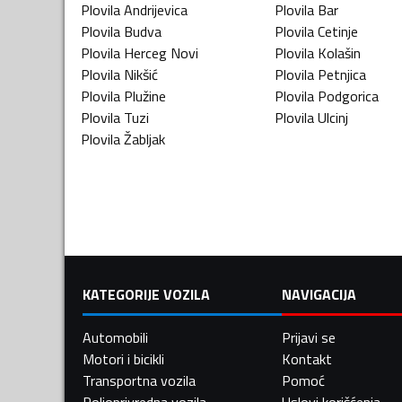
Plovila
Andrijevica
Plovila
Bar
Plovila
Budva
Plovila
Cetinje
Plovila
Herceg Novi
Plovila
Kolašin
Plovila
Nikšić
Plovila
Petnjica
Plovila
Plužine
Plovila
Podgorica
Plovila
Tuzi
Plovila
Ulcinj
Plovila
Žabljak
KATEGORIJE VOZILA
NAVIGACIJA
Automobili
Prijavi se
Motori i bicikli
Kontakt
Transportna vozila
Pomoć