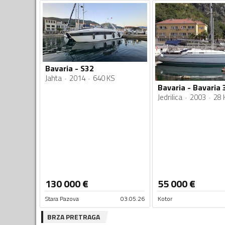
Bavaria - S32
Jahta
2014
640 KS
Bavaria - Bavaria 
Jedrilica
2003
28 
130 000
€
55 000
€
Stara Pazova
03.05.26
Kotor
BRZA PRETRAGA