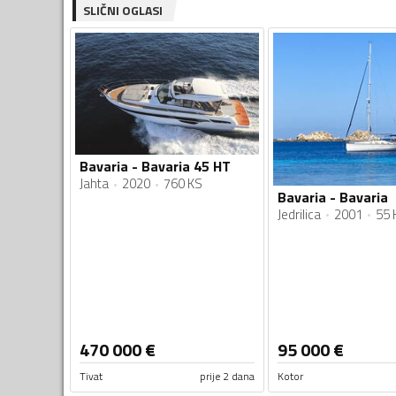
SLIČNI OGLASI
Bavaria - Bavaria 45 HT
Jahta
2020
760 KS
Bavaria - Bavaria
Jedrilica
2001
55 
470 000
€
95 000
€
Tivat
prije 2 dana
Kotor