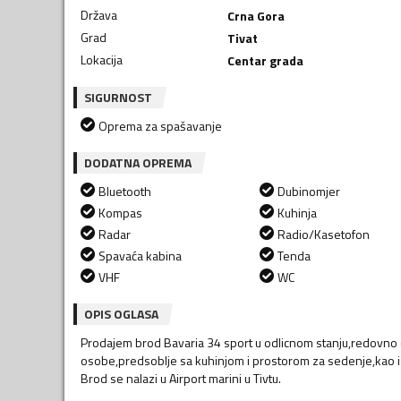
Država
Crna Gora
Grad
Tivat
Lokacija
Centar grada
SIGURNOST
Oprema za spašavanje
DODATNA OPREMA
Bluetooth
Dubinomjer
Kompas
Kuhinja
Radar
Radio/Kasetofon
Spavaća kabina
Tenda
VHF
WC
OPIS OGLASA
Prodajem brod Bavaria 34 sport u odlicnom stanju,redovno 
osobe,predsoblje sa kuhinjom i prostorom za sedenje,kao i
Brod se nalazi u Airport marini u Tivtu.