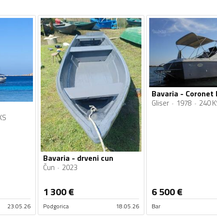
Bavaria - Coronet 
Gliser
1978
240 K
KS
Bavaria - drveni cun
Čun
2023
1 300
€
6 500
€
23.05.26
Podgorica
18.05.26
Bar