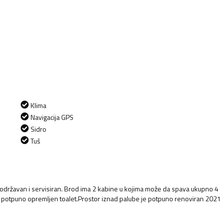
Klima
Navigacija GPS
Sidro
Tuš
održavan i servisiran. Brod ima 2 kabine u kojima može da spava ukupno 4
 potpuno opremljen toalet.Prostor iznad palube je potpuno renoviran 2021