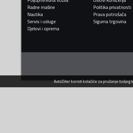
Poljoprivredna vozila
Uslovi korišćenja
Radne mašine
Politika privatnosti
Nautika
Prava potrošača
Servis i usluge
Sigurna trgovina
Djelovi i oprema
AutoDiler
koristi kolačiće za pružanje boljeg