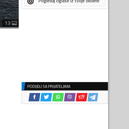
Pogledaj oglase iz tvoje okoline
13
PODIJELI SA PRIJATELJIMA