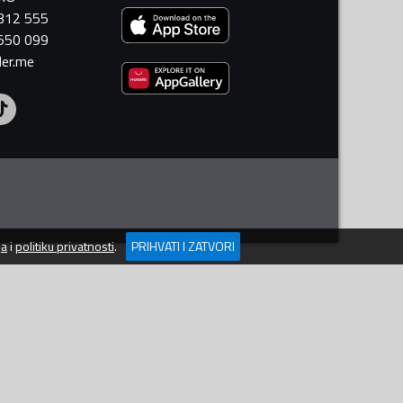
 312 555
 550 099
ler.me
ja
i
politiku privatnosti
.
PRIHVATI I ZATVORI