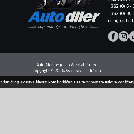
+382 (0) 67
+382 (0) 30
info@autodi
AutoDiler.me je dio
WebLab Grupe
Copyright
©
2026. Sva prava zadržana.
 korisničkog iskustva. Nastavkom korišćenja sajta prihvatate
uslove korišćen