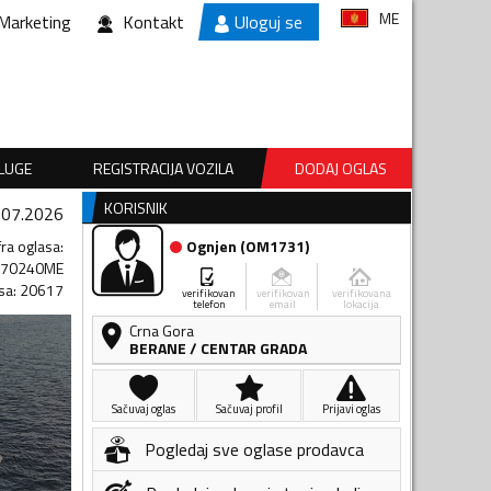
ME
Marketing
Kontakt
Uloguj se
SLUGE
REGISTRACIJA VOZILA
DODAJ OGLAS
KORISNIK
.07.2026
fra oglasa
:
Ognjen
(
OM1731
)
570240ME
sa
:
20617
verifikovan
verifikovan
verifikovana
telefon
email
lokacija
Crna Gora
BERANE
/
CENTAR GRADA
Sačuvaj oglas
Sačuvaj profil
Prijavi oglas
Pogledaj sve oglase prodavca