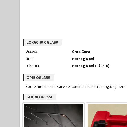
LOKACIJA OGLASA
Država
Crna Gora
Grad
Herceg Novi
Lokacija
Herceg Novi (uži dio)
OPIS OGLASA
Kocke metar sa metar,vise komada na stanju moguca je izrad
SLIČNI OGLASI