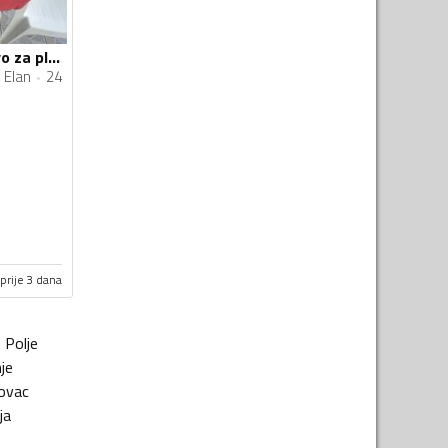
Rezervoar za gorivo za plovila
Elan
24
prije 3 dana
o Polje
je
ovac
ja
t