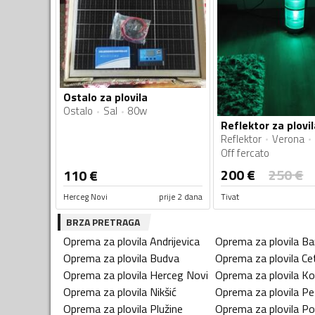
Ostalo za plovila
Ostalo
Sal
80w
Reflektor za plovil
Reflektor
Verona
Off fercato
200
€
250
€
110
€
Herceg Novi
prije 2 dana
Tivat
BRZA PRETRAGA
Oprema za plovila
Andrijevica
Oprema za plovila
Ba
Oprema za plovila
Budva
Oprema za plovila
Ce
Oprema za plovila
Herceg Novi
Oprema za plovila
Ko
Oprema za plovila
Nikšić
Oprema za plovila
Pe
Oprema za plovila
Plužine
Oprema za plovila
Po