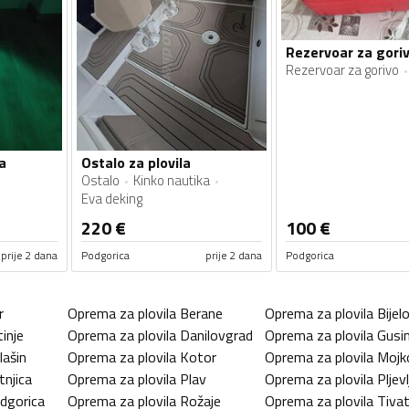
Rezervoar za gorivo
a
Ostalo za plovila
Ostalo
Kinko nautika
Eva deking
220
€
100
€
prije 2 dana
Podgorica
prije 2 dana
Podgorica
r
Oprema za plovila
Berane
Oprema za plovila
Bijel
tinje
Oprema za plovila
Danilovgrad
Oprema za plovila
Gusin
lašin
Oprema za plovila
Kotor
Oprema za plovila
Mojk
tnjica
Oprema za plovila
Plav
Oprema za plovila
Pljevl
dgorica
Oprema za plovila
Rožaje
Oprema za plovila
Tiva