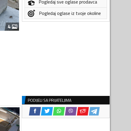
Pogledaj sve oglase prodavca
Pogledaj oglase iz tvoje okoline
4
PODIJELI SA PRIJATELJIMA