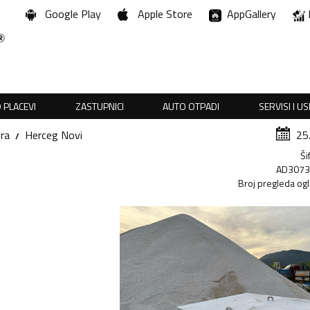
Google Play
Apple Store
AppGallery
 PLACEVI
ZASTUPNICI
AUTO OTPADI
SERVISI I U
ra
Herceg Novi
25
Ši
AD307
Broj pregleda og