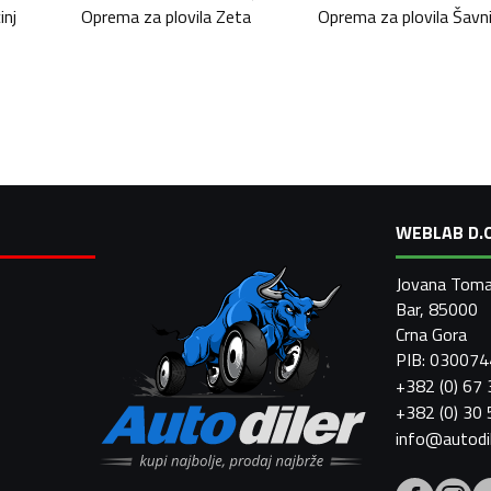
inj
Oprema za plovila
Zeta
Oprema za plovila
Šavn
WEBLAB D.O
Jovana Toma
Bar, 85000
Crna Gora
PIB: 03007
+382 (0) 67
+382 (0) 30
info@autodi