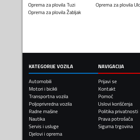
Oprema za plovila
Tuzi
Oprema za plovila
Ulc
Oprema za plovila
Žabljak
KATEGORIJE VOZILA
NAVIGACIJA
Automobili
Prijavi se
Motori i bicikli
Kontakt
Transportna vozila
Pomoć
Poljoprivredna vozila
Uslovi korišćenja
Radne mašine
Politika privatnosti
Nautika
Prava potrošača
Servis i usluge
Sigurna trgovina
Djelovi i oprema