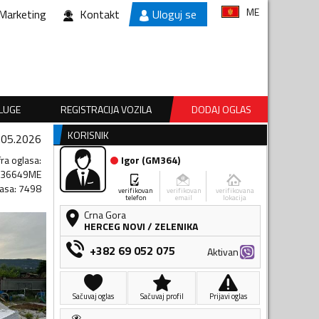
ME
Marketing
Kontakt
Uloguj se
SLUGE
REGISTRACIJA VOZILA
DODAJ OGLAS
KORISNIK
.05.2026
fra oglasa
:
Igor
(
GM364
)
336649ME
lasa
:
7498
verifikovan
verifikovan
verifikovana
telefon
email
lokacija
Crna Gora
HERCEG NOVI
/
ZELENIKA
+382 69 052 075
Aktivan
Sačuvaj oglas
Sačuvaj profil
Prijavi oglas