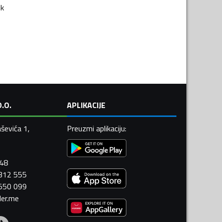
ik
.O.
APLIKACIJE
ševića 1,
Preuzmi aplikaciju
:
448
 312 555
 550 099
ler.me