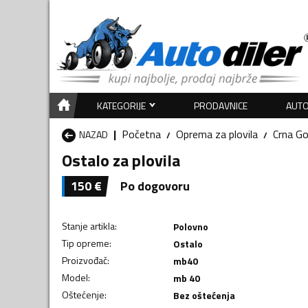
KATEGORIJE
PRODAVNICE
AUTO
Početna
Oprema za plovila
Crna Go
NAZAD
Ostalo za plovila
150
€
Po dogovoru
Stanje artikla
:
Polovno
Tip opreme
:
Ostalo
Proizvođač
:
mb40
Model
:
mb 40
Oštećenje
:
Bez oštećenja