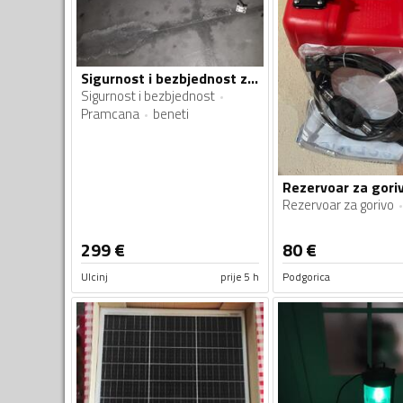
Sigurnost i bezbjednost za plovila
Sigurnost i bezbjednost
Pramcana
beneti
Rezervoar za gorivo
299
€
80
€
Ulcinj
prije 5 h
Podgorica