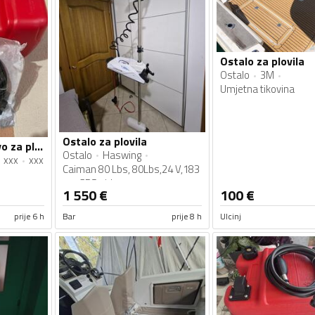
Ostalo za plovila
Ostalo
3M
Umjetna tikovina
Ostalo za plovila
Rezervoar za gorivo za plovila
Ostalo
Haswing
xxx
xxx
Caiman 80 Lbs, 80Lbs,24 V,183
cm,GPS sidro
1 550
€
100
€
prije 6 h
Bar
prije 8 h
Ulcinj