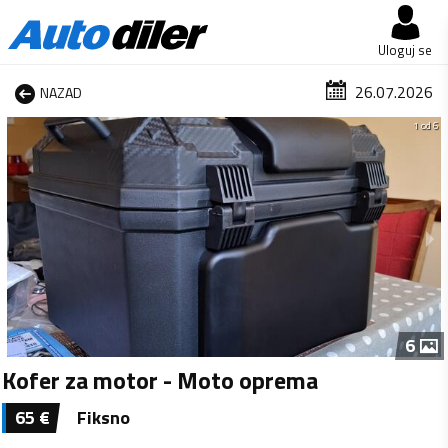
Uloguj se
26.07.2026
NAZAD
1 od 6
6
Kofer za motor - Moto oprema
65
€
Fiksno