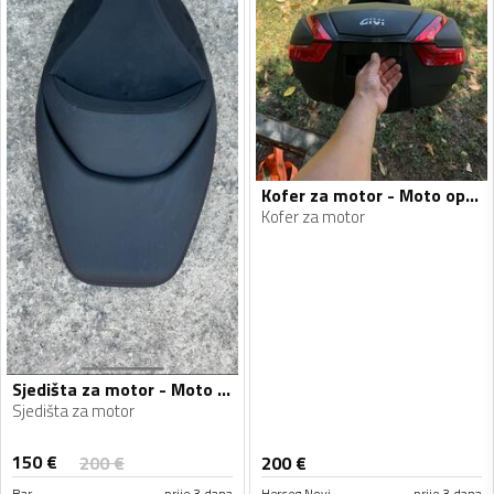
Kofer za motor - Moto oprema
Kofer za motor
Sjedišta za motor - Moto oprema
Sjedišta za motor
150
€
200
€
200
€
Bar
prije 3 dana
Herceg Novi
prije 3 dana