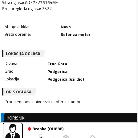
Šifra oglasa
:
AD373275154ME
Broj pregleda oglasa
:
2622
Stanje artikla
:
Novo
Vrsta opreme
:
Kofer za motor
LOKACIJA OGLASA
Država
Crna Gora
Grad
Podgorica
Lokacija
Podgorica (uži dio)
OPIS OGLASA
Prodajem novi univerzalni kofer za motor
KORISNIK
Branko
(
OU888
)