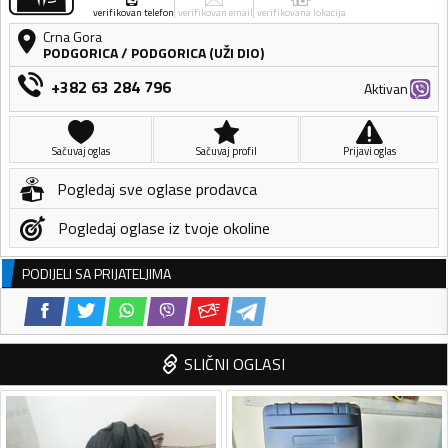
verifikovan telefon
verifikovan email
verifikovana lokacija
Crna Gora
PODGORICA
/
PODGORICA (UŽI DIO)
+382 63 284 796
Aktivan
Sačuvaj oglas
Sačuvaj profil
Prijavi oglas
Pogledaj sve oglase prodavca
Pogledaj oglase iz tvoje okoline
PODIJELI SA PRIJATELJIMA
SLIČNI OGLASI