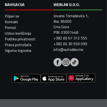
NAVIGACIJA
WEBLAB D.O.O.
Jovana Tomaševića 1,
Prijavi se
Bar, 85000
Kontakt
Crna Gora
Pomoć
PIB: 03007448
Uslovi korišćenja
+382 (0) 67 312 555
Politika privatnosti
+382 (0) 30 550 099
Prava potrošača
info@autodiler.me
Sigurna trgovina