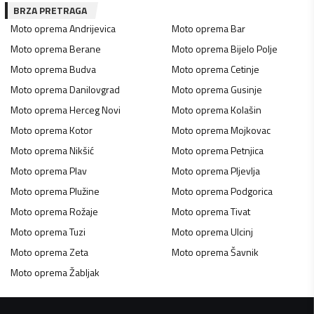
BRZA PRETRAGA
Moto oprema
Andrijevica
Moto oprema
Bar
Moto oprema
Berane
Moto oprema
Bijelo Polje
Moto oprema
Budva
Moto oprema
Cetinje
Moto oprema
Danilovgrad
Moto oprema
Gusinje
Moto oprema
Herceg Novi
Moto oprema
Kolašin
Moto oprema
Kotor
Moto oprema
Mojkovac
Moto oprema
Nikšić
Moto oprema
Petnjica
Moto oprema
Plav
Moto oprema
Pljevlja
Moto oprema
Plužine
Moto oprema
Podgorica
Moto oprema
Rožaje
Moto oprema
Tivat
Moto oprema
Tuzi
Moto oprema
Ulcinj
Moto oprema
Zeta
Moto oprema
Šavnik
Moto oprema
Žabljak