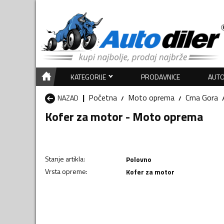
KATEGORIJE
PRODAVNICE
AUTO
Početna
Moto oprema
Crna Gora
NAZAD
Kofer za motor - Moto oprema
Stanje artikla
:
Polovno
Vrsta opreme
:
Kofer za motor