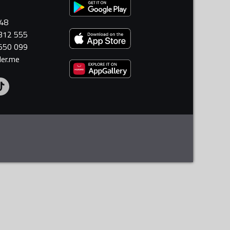
448
 312 555
 550 099
ler.me