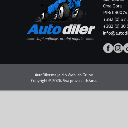
Crna Gora
PIB: 03007
+382 (0) 67
+382 (0) 30
info@autodi
AutoDiler.me je dio
WebLab Grupe
Copyright
©
2026. Sva prava zadržana.