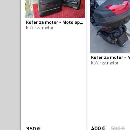
Kofer za motor - Moto oprema
Kofer za motor
Kofer za motor
400
€
500
€
350
€