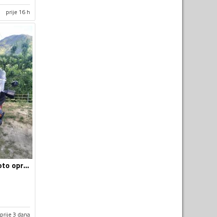
prije 16 h
Vizir za motor - Moto oprema
prije 3 dana