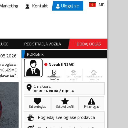
ME
Marketing
Kontakt
Uloguj se
SLUGE
REGISTRACIJA VOZILA
DODAJ OGLAS
KORISNIK
.05.2026
fra oglasa
:
Novak
(
IN246
)
716589ME
glasa
:
443
verifikovan
verifikovan
verifikovana
telefon
email
lokacija
Crna Gora
HERCEG NOVI
/
BIJELA
Sačuvaj oglas
Sačuvaj profil
Prijavi oglas
Pogledaj sve oglase prodavca