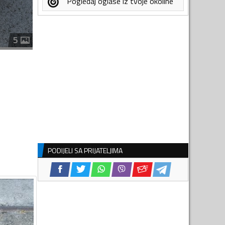
Pogledaj oglase iz tvoje okoline
5
PODIJELI SA PRIJATELJIMA