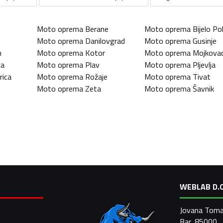
Moto oprema
Berane
Moto oprema
Bijelo Pol
Moto oprema
Danilovgrad
Moto oprema
Gusinje
n
Moto oprema
Kotor
Moto oprema
Mojkova
ca
Moto oprema
Plav
Moto oprema
Pljevlja
rica
Moto oprema
Rožaje
Moto oprema
Tivat
Moto oprema
Zeta
Moto oprema
Šavnik
WEBLAB D.O
Jovana Toma
Bar, 85000