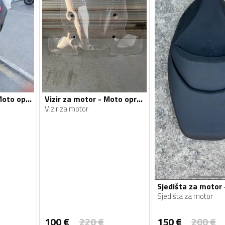
Kofer za motor - Moto oprema
Vizir za motor - Moto oprema
Vizir za motor
Sjedišta za motor
100
€
220
€
150
€
200
€