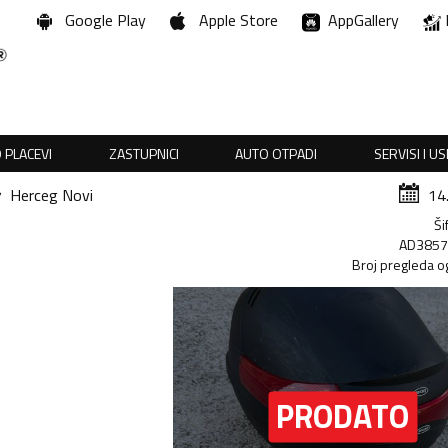
Google Play
Apple Store
AppGallery
 PLACEVI
ZASTUPNICI
AUTO OTPADI
SERVISI I U
Herceg Novi
14
Ši
AD385
Broj pregleda o