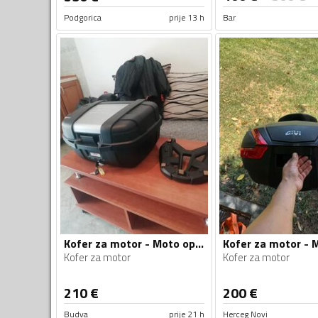
Podgorica
prije 13 h
Bar
Kofer za motor - Moto oprema
Kofer za motor
Kofer za motor
210
€
200
€
Budva
prije 21 h
Herceg Novi