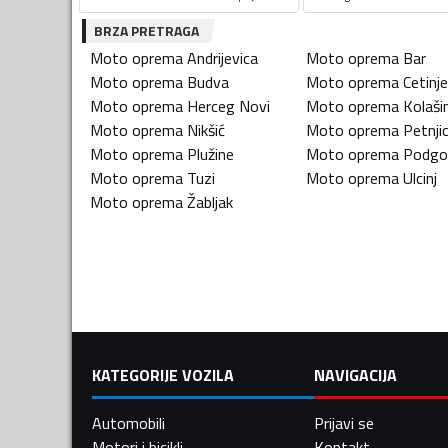
BRZA PRETRAGA
Moto oprema
Andrijevica
Moto oprema
Bar
Moto oprema
Budva
Moto oprema
Cetinje
Moto oprema
Herceg Novi
Moto oprema
Kolaši
Moto oprema
Nikšić
Moto oprema
Petnji
Moto oprema
Plužine
Moto oprema
Podgo
Moto oprema
Tuzi
Moto oprema
Ulcinj
Moto oprema
Žabljak
KATEGORIJE VOZILA
NAVIGACIJA
Automobili
Prijavi se
Motori i bicikli
Kontakt