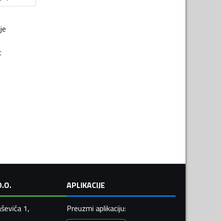
je
c
.O.
APLIKACIJE
ševića 1,
Preuzmi aplikaciju
: