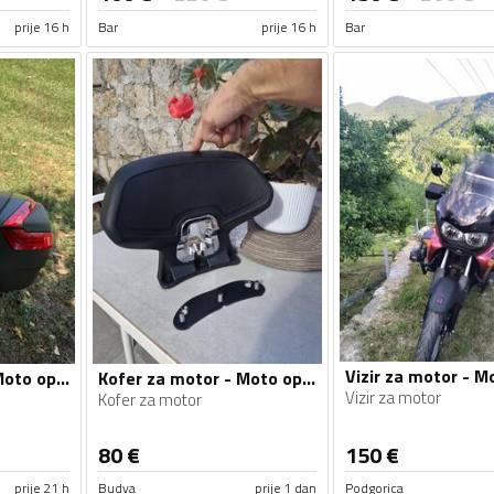
prije 16 h
Bar
prije 16 h
Bar
Kofer za motor - Moto oprema
Kofer za motor - Moto oprema
Vizir za motor
Kofer za motor
80
€
150
€
prije 21 h
Budva
prije 1 dan
Podgorica