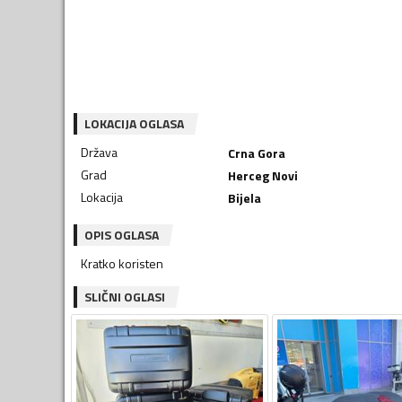
LOKACIJA OGLASA
Država
Crna Gora
Grad
Herceg Novi
Lokacija
Bijela
OPIS OGLASA
Kratko koristen
SLIČNI OGLASI