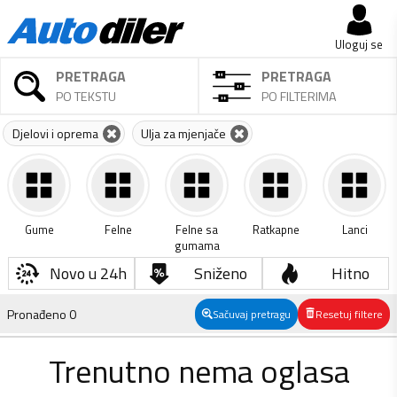
Uloguj se
PRETRAGA
PRETRAGA
PO TEKSTU
PO FILTERIMA
Djelovi i oprema
Ulja za mjenjače
Gume
Felne
Felne sa
Ratkapne
Lanci
gumama
Novo u 24h
Sniženo
Hitno
Pronađeno
0
Sačuvaj pretragu
Resetuj filtere
Trenutno nema oglasa