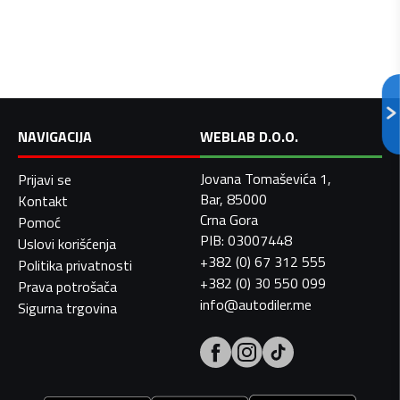
NAVIGACIJA
WEBLAB D.O.O.
Jovana Tomaševića 1,
Prijavi se
Bar, 85000
Kontakt
Crna Gora
Pomoć
PIB: 03007448
Uslovi korišćenja
+382 (0) 67 312 555
Politika privatnosti
+382 (0) 30 550 099
Prava potrošača
info@autodiler.me
Sigurna trgovina