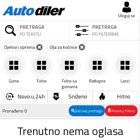
Uloguj se
PRETRAGA
PRETRAGA
PO TEKSTU
PO FILTERIMA
Djelovi i oprema
Ulja za kočnice
Gume
Felne
Felne sa
Ratkapne
Lanci
gumama
Novo u 24h
Sniženo
Hitno
Pronađeno
0
Sačuvaj pretragu
Resetuj filtere
Trenutno nema oglasa