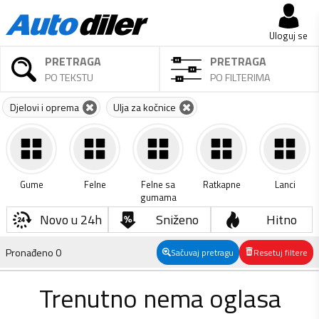
Uloguj se
PRETRAGA
PRETRAGA
PO TEKSTU
PO FILTERIMA
Djelovi i oprema
Ulja za kočnice
Gume
Felne
Felne sa
Ratkapne
Lanci
gumama
Novo u 24h
Sniženo
Hitno
Pronađeno
0
Sačuvaj pretragu
Resetuj filtere
Trenutno nema oglasa