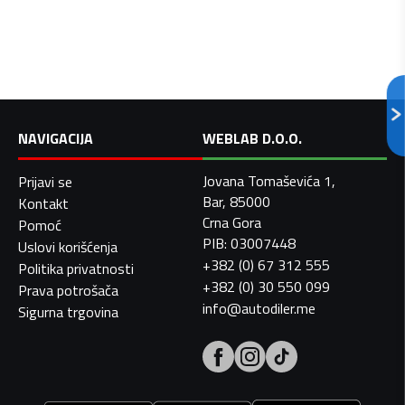
NAVIGACIJA
WEBLAB D.O.O.
Jovana Tomaševića 1,
Prijavi se
Bar, 85000
Kontakt
Crna Gora
Pomoć
PIB: 03007448
Uslovi korišćenja
+382 (0) 67 312 555
Politika privatnosti
+382 (0) 30 550 099
Prava potrošača
info@autodiler.me
Sigurna trgovina