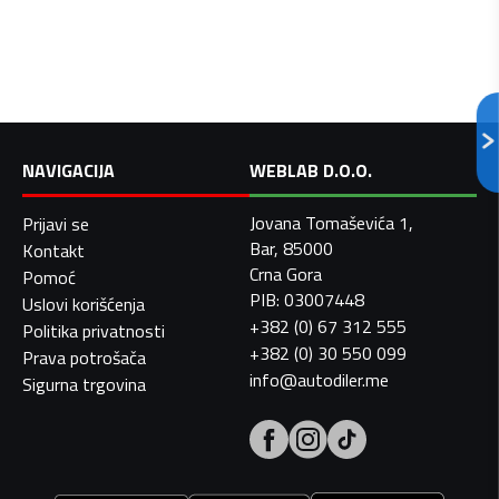
NAVIGACIJA
WEBLAB D.O.O.
Jovana Tomaševića 1,
Prijavi se
Bar, 85000
Kontakt
Crna Gora
Pomoć
PIB: 03007448
Uslovi korišćenja
+382 (0) 67 312 555
Politika privatnosti
+382 (0) 30 550 099
Prava potrošača
info@autodiler.me
Sigurna trgovina