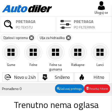
Uloguj se
PRETRAGA
PRETRAGA
PO TEKSTU
PO FILTERIMA
Djelovi i oprema
Ulja za hidrauliku
Gume
Felne
Felne sa
Ratkapne
Lanci
gumama
Novo u 24h
Sniženo
Hitno
Pronađeno
0
Sačuvaj pretragu
Resetuj filtere
Trenutno nema oglasa