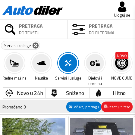
Uloguj se
PRETRAGA
PRETRAGA
PO TEKSTU
PO FILTERIMA
Servisi i usluge
NOVO
Radne mašine
Nautika
Servisi i usluge
Djelovi i
NOVE GUME
oprema
Novo u 24h
Sniženo
Hitno
Pronađeno
3
Sačuvaj pretragu
Resetuj filtere