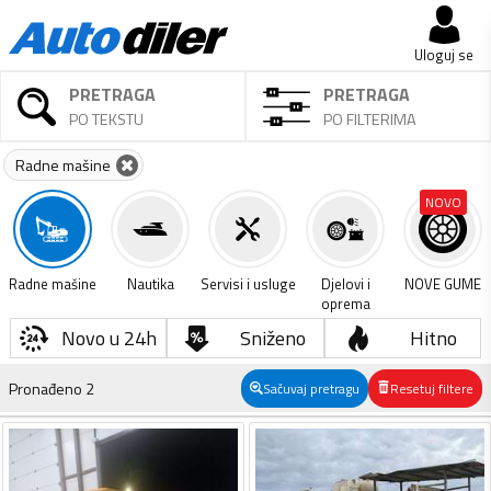
Uloguj se
PRETRAGA
PRETRAGA
PO TEKSTU
PO FILTERIMA
Radne mašine
NOVO
Radne mašine
Nautika
Servisi i usluge
Djelovi i
NOVE GUME
oprema
Novo u 24h
Sniženo
Hitno
Pronađeno
2
Sačuvaj pretragu
Resetuj filtere