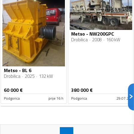
Metso - NW200GPC
Drobilica
2008
160 kW
Metso - BL 6
Drobilica
2025
132 kW
60 000
€
380 000
€
Podgorica
prije 16 h
Podgorica
29.07.25