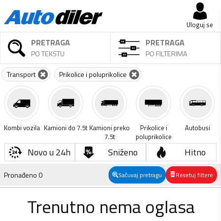
Uloguj se
PRETRAGA
PRETRAGA
PO TEKSTU
PO FILTERIMA
Transport
Prikolice i poluprikolice
Kombi vozila
Kamioni do 7.5t
Kamioni preko
Prikolice i
Autobusi
7.5t
poluprikolice
Novo u 24h
Sniženo
Hitno
Pronađeno
0
Sačuvaj pretragu
Resetuj filtere
Trenutno nema oglasa