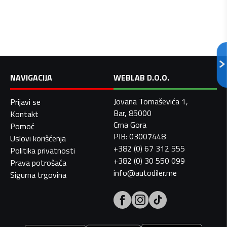
NAVIGACIJA
WEBLAB D.O.O.
Jovana Tomaševića 1,
Prijavi se
Bar, 85000
Kontakt
Crna Gora
Pomoć
PIB: 03007448
Uslovi korišćenja
+382 (0) 67 312 555
Politika privatnosti
+382 (0) 30 550 099
Prava potrošača
info@autodiler.me
Sigurna trgovina