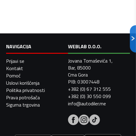
NAVIGACIJA
WEBLAB D.O.O.
Jovana Tomaševića 1,
Prijavi se
Bar, 85000
Kontakt
Crna Gora
Pomoć
PIB: 03007448
Uslovi korišćenja
+382 (0) 67 312 555
Politika privatnosti
+382 (0) 30 550 099
Prava potrošača
info@autodiler.me
Sigurna trgovina