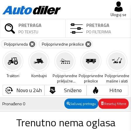
Uloguj se
PRETRAGA
PRETRAGA
PO TEKSTU
PO FILTERIMA
Poljoprivreda
Poljoprivredne prikolice
Traktori
Kombajni
Poljoprivredne
Poljoprivredne
Poljoprivredne
priključne
prikolice
mašine i alati
mašine
Novo u 24h
Sniženo
Hitno
Pronađeno
0
Sačuvaj pretragu
Resetuj filtere
Trenutno nema oglasa