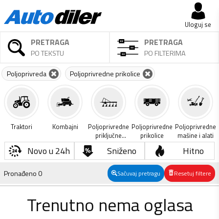
Uloguj se
PRETRAGA
PRETRAGA
PO TEKSTU
PO FILTERIMA
Poljoprivreda
Poljoprivredne prikolice
Traktori
Kombajni
Poljoprivredne
Poljoprivredne
Poljoprivredne
priključne
prikolice
mašine i alati
mašine
Novo u 24h
Sniženo
Hitno
Pronađeno
0
Sačuvaj pretragu
Resetuj filtere
Trenutno nema oglasa