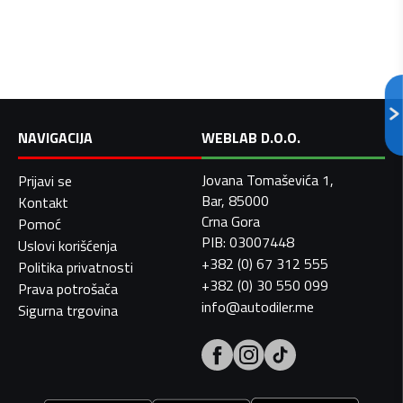
NAVIGACIJA
WEBLAB D.O.O.
Jovana Tomaševića 1,
Prijavi se
Bar, 85000
Kontakt
Crna Gora
Pomoć
PIB: 03007448
Uslovi korišćenja
+382 (0) 67 312 555
Politika privatnosti
+382 (0) 30 550 099
Prava potrošača
info@autodiler.me
Sigurna trgovina