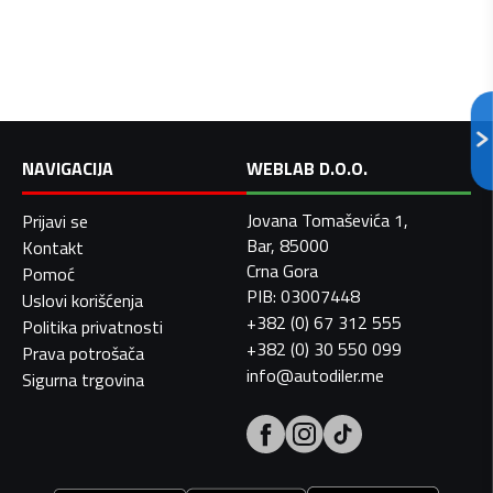
NAVIGACIJA
WEBLAB D.O.O.
Jovana Tomaševića 1,
Prijavi se
Bar, 85000
Kontakt
Crna Gora
Pomoć
PIB: 03007448
Uslovi korišćenja
+382 (0) 67 312 555
Politika privatnosti
+382 (0) 30 550 099
Prava potrošača
info@autodiler.me
Sigurna trgovina