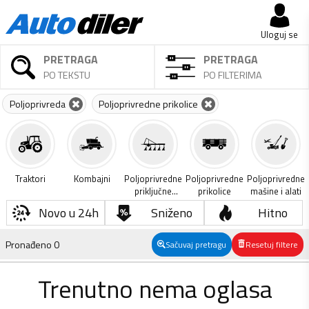
Uloguj se
PRETRAGA
PRETRAGA
PO TEKSTU
PO FILTERIMA
Poljoprivreda
Poljoprivredne prikolice
Traktori
Kombajni
Poljoprivredne
Poljoprivredne
Poljoprivredne
priključne
prikolice
mašine i alati
mašine
Novo u 24h
Sniženo
Hitno
Pronađeno
0
Sačuvaj pretragu
Resetuj filtere
Trenutno nema oglasa