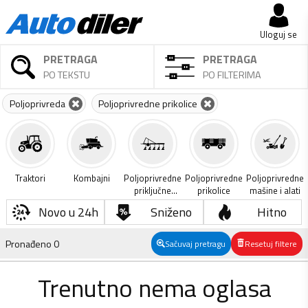
Uloguj se
PRETRAGA
PRETRAGA
PO TEKSTU
PO FILTERIMA
Poljoprivreda
Poljoprivredne prikolice
Traktori
Kombajni
Poljoprivredne
Poljoprivredne
Poljoprivredne
priključne
prikolice
mašine i alati
mašine
Novo u 24h
Sniženo
Hitno
Pronađeno
0
Sačuvaj pretragu
Resetuj filtere
Trenutno nema oglasa