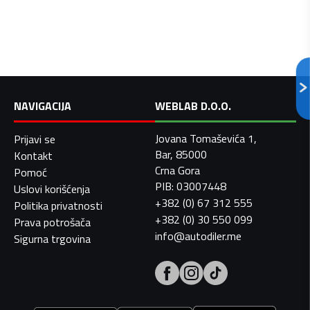
NAVIGACIJA
WEBLAB D.O.O.
Jovana Tomaševića 1,
Prijavi se
Bar, 85000
Kontakt
Crna Gora
Pomoć
PIB: 03007448
Uslovi korišćenja
+382 (0) 67 312 555
Politika privatnosti
+382 (0) 30 550 099
Prava potrošača
info@autodiler.me
Sigurna trgovina