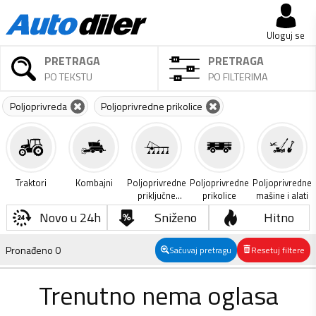
Uloguj se
PRETRAGA
PRETRAGA
PO TEKSTU
PO FILTERIMA
Poljoprivreda
Poljoprivredne prikolice
Traktori
Kombajni
Poljoprivredne
Poljoprivredne
Poljoprivredne
priključne
prikolice
mašine i alati
mašine
Novo u 24h
Sniženo
Hitno
Pronađeno
0
Sačuvaj pretragu
Resetuj filtere
Trenutno nema oglasa