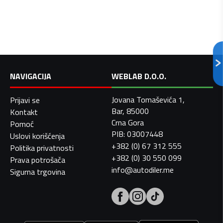
NAVIGACIJA
WEBLAB D.O.O.
Jovana Tomaševića 1,
Prijavi se
Bar, 85000
Kontakt
Crna Gora
Pomoć
PIB: 03007448
Uslovi korišćenja
+382 (0) 67 312 555
Politika privatnosti
+382 (0) 30 550 099
Prava potrošača
info@autodiler.me
Sigurna trgovina