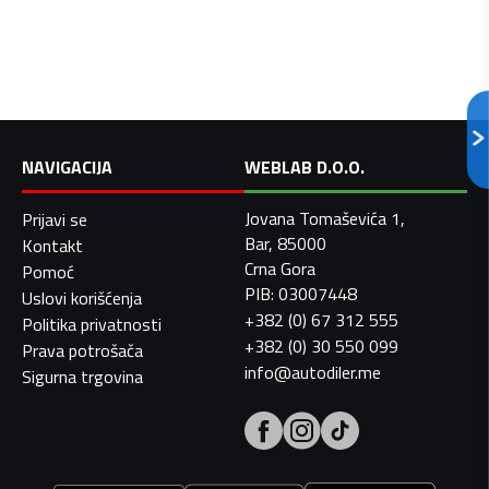
NAVIGACIJA
WEBLAB D.O.O.
Jovana Tomaševića 1,
Prijavi se
Bar, 85000
Kontakt
Crna Gora
Pomoć
PIB: 03007448
Uslovi korišćenja
+382 (0) 67 312 555
Politika privatnosti
+382 (0) 30 550 099
Prava potrošača
info@autodiler.me
Sigurna trgovina