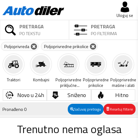
Uloguj se
PRETRAGA
PRETRAGA
PO TEKSTU
PO FILTERIMA
Poljoprivreda
Poljoprivredne prikolice
Traktori
Kombajni
Poljoprivredne
Poljoprivredne
Poljoprivredne
priključne
prikolice
mašine i alati
mašine
Novo u 24h
Sniženo
Hitno
Pronađeno
0
Sačuvaj pretragu
Resetuj filtere
Trenutno nema oglasa