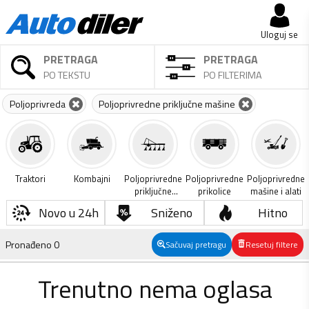
Uloguj se
PRETRAGA
PRETRAGA
PO TEKSTU
PO FILTERIMA
Poljoprivreda
Poljoprivredne priključne mašine
Traktori
Kombajni
Poljoprivredne
Poljoprivredne
Poljoprivredne
priključne
prikolice
mašine i alati
mašine
Novo u 24h
Sniženo
Hitno
Pronađeno
0
Sačuvaj pretragu
Resetuj filtere
Trenutno nema oglasa