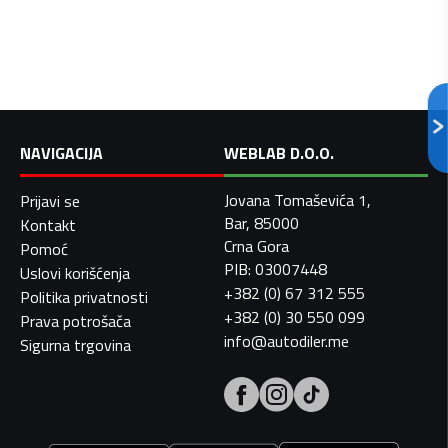
NAVIGACIJA
WEBLAB D.O.O.
Jovana Tomaševića 1,
Prijavi se
Bar, 85000
Kontakt
Crna Gora
Pomoć
PIB: 03007448
Uslovi korišćenja
+382 (0) 67 312 555
Politika privatnosti
+382 (0) 30 550 099
Prava potrošača
info@autodiler.me
Sigurna trgovina