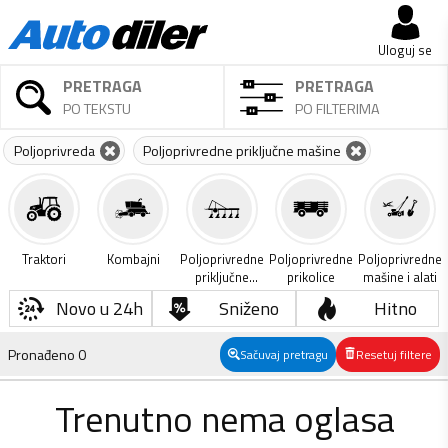
Uloguj se
PRETRAGA
PRETRAGA
PO TEKSTU
PO FILTERIMA
Poljoprivreda
Poljoprivredne priključne mašine
Traktori
Kombajni
Poljoprivredne
Poljoprivredne
Poljoprivredne
priključne
prikolice
mašine i alati
mašine
Novo u 24h
Sniženo
Hitno
Pronađeno
0
Sačuvaj pretragu
Resetuj filtere
Trenutno nema oglasa