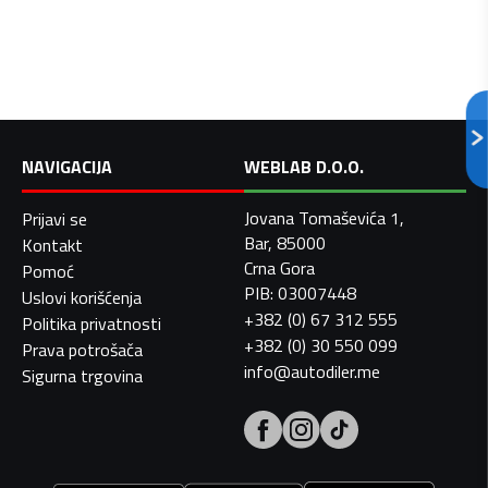
NAVIGACIJA
WEBLAB D.O.O.
Jovana Tomaševića 1,
Prijavi se
Bar, 85000
Kontakt
Crna Gora
Pomoć
PIB: 03007448
Uslovi korišćenja
+382 (0) 67 312 555
Politika privatnosti
+382 (0) 30 550 099
Prava potrošača
info@autodiler.me
Sigurna trgovina