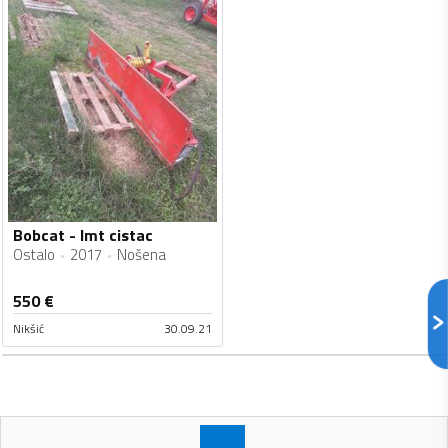
Bobcat - lmt cistac
Ostalo
2017
Nošena
550
€
Nikšić
30.09.21