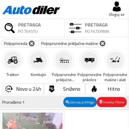
Uloguj se
PRETRAGA
PRETRAGA
PO TEKSTU
PO FILTERIMA
Poljoprivreda
Poljoprivredne priključne mašine
Traktori
Kombajni
Poljoprivredne
Poljoprivredne
Poljoprivredne
priključne
prikolice
mašine i alati
mašine
Novo u 24h
Sniženo
Hitno
Pronađeno
1
Sačuvaj pretragu
Resetuj filtere