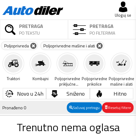
Uloguj se
PRETRAGA
PRETRAGA
PO TEKSTU
PO FILTERIMA
Poljoprivreda
Poljoprivredne mašine i alati
Traktori
Kombajni
Poljoprivredne
Poljoprivredne
Poljoprivredne
priključne
prikolice
mašine i alati
mašine
Novo u 24h
Sniženo
Hitno
Pronađeno
0
Sačuvaj pretragu
Resetuj filtere
Trenutno nema oglasa