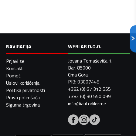
NAVIGACIJA
WEBLAB D.O.O.
Jovana Tomaševića 1,
Prijavi se
Bar, 85000
Kontakt
Crna Gora
Pomoć
PIB: 03007448
Uslovi korišćenja
+382 (0) 67 312 555
Politika privatnosti
+382 (0) 30 550 099
Prava potrošača
info@autodiler.me
Sigurna trgovina