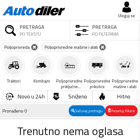
Uloguj se
PRETRAGA
PRETRAGA
PO TEKSTU
PO FILTERIMA
Poljoprivreda
Poljoprivredne mašine i alati
Traktori
Kombajni
Poljoprivredne
Poljoprivredne
Poljoprivredne
priključne
prikolice
mašine i alati
mašine
Novo u 24h
Sniženo
Hitno
Pronađeno
0
Sačuvaj pretragu
Resetuj filtere
Trenutno nema oglasa