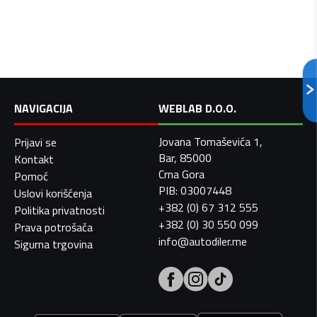
NAVIGACIJA
WEBLAB D.O.O.
Jovana Tomaševića 1,
Prijavi se
Bar, 85000
Kontakt
Crna Gora
Pomoć
PIB: 03007448
Uslovi korišćenja
+382 (0) 67 312 555
Politika privatnosti
+382 (0) 30 550 099
Prava potrošača
info@autodiler.me
Sigurna trgovina