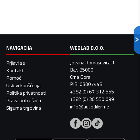
NAVIGACIJA
WEBLAB D.O.O.
Jovana Tomaševića 1,
Prijavi se
Bar, 85000
Kontakt
Crna Gora
Pomoć
PIB: 03007448
Uslovi korišćenja
+382 (0) 67 312 555
Politika privatnosti
+382 (0) 30 550 099
Prava potrošača
info@autodiler.me
Sigurna trgovina