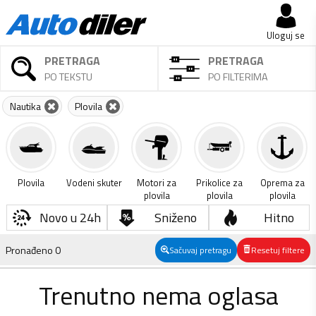
Uloguj se
PRETRAGA
PRETRAGA
PO TEKSTU
PO FILTERIMA
Nautika
Plovila
Plovila
Vodeni skuter
Motori za
Prikolice za
Oprema za
plovila
plovila
plovila
Novo u 24h
Sniženo
Hitno
Pronađeno
0
Sačuvaj pretragu
Resetuj filtere
Trenutno nema oglasa