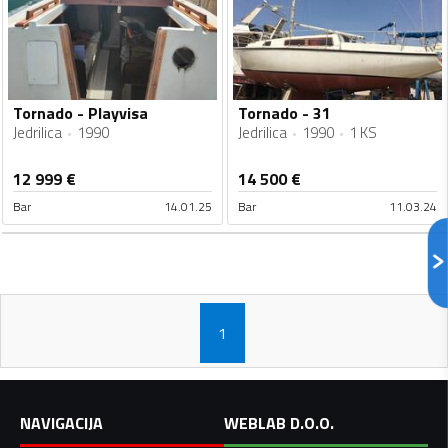
Tornado - Playvisa
Tornado - 31
Jedrilica
1990
Jedrilica
1990
1 KS
12 999
€
14 500
€
Bar
14.01.25
Bar
11.03.24
1
NAVIGACIJA
WEBLAB D.O.O.