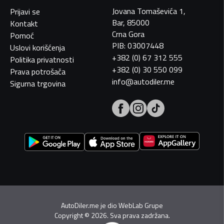
Jovana Tomaševića 1,
Prijavi se
Bar, 85000
Kontakt
Crna Gora
Pomoć
PIB: 03007448
Uslovi korišćenja
+382 (0) 67 312 555
Politika privatnosti
+382 (0) 30 550 099
Prava potrošača
info@autodiler.me
Sigurna trgovina
AutoDiler.me je dio
WebLab Grupe
Copyright
©
2026. Sva prava zadržana.