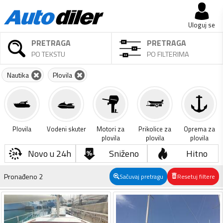
Uloguj se
PRETRAGA
PRETRAGA
PO TEKSTU
PO FILTERIMA
Nautika
Plovila
Plovila
Vodeni skuter
Motori za
Prikolice za
Oprema za
plovila
plovila
plovila
Novo u 24h
Sniženo
Hitno
Pronađeno
2
Sačuvaj pretragu
Resetuj filtere