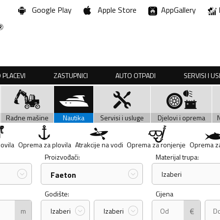
Google Play
Apple Store
AppGallery
 PLACEVI
ZASTUPNICI
AUTO OTPADI
SERVISI I U
Radne mašine
Nautika
Servisi i usluge
Djelovi i oprema
lovila
Oprema za plovila
Atrakcije na vodi
Oprema za ronjenje
Oprema za
Proizvođači:
Materijal trupa:
Faeton
Izaberi
Godište:
Cijena
€
m
Izaberi
Izaberi