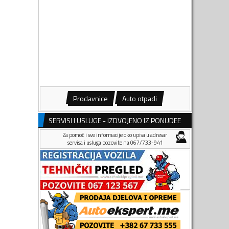
Prodavnice
Auto otpadi
SERVISI I USLUGE - IZDVOJENO IZ PONUDEE
Za pomoć i sve informacije oko upisa u adresar
servisa i usluga pozovite na 067/733-941