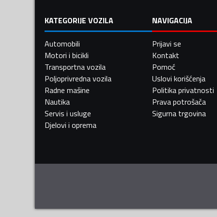
KATEGORIJE VOZILA
NAVIGACIJA
Automobili
Prijavi se
Motori i bicikli
Kontakt
Transportna vozila
Pomoć
Poljoprivredna vozila
Uslovi korišćenja
Radne mašine
Politika privatnosti
Nautika
Prava potrošača
Servis i usluge
Sigurna trgovina
Djelovi i oprema