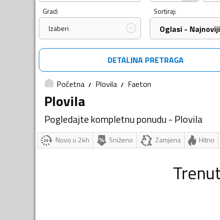
Grad:
Sortiraj:
Izaberi
Oglasi - Najnoviji
DETALJNA PRETRAGA
Početna
Plovila
Faeton
Plovila
Pogledajte kompletnu ponudu - Plovila
Novo u 24h
Sniženo
Zamjena
Hitno
Trenu