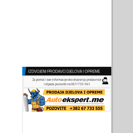
IZDVOJENI PRODAVCI DJELOVA I OPREME
Za pomoć i sve informacije oko otvaranja prodavnice
i otpada pozovite na 067/733-941