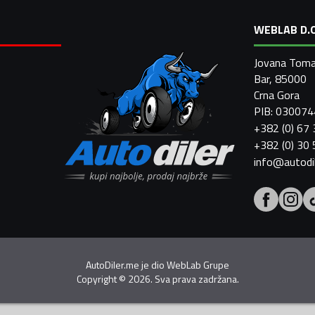
WEBLAB D.O
Jovana Toma
Bar, 85000
Crna Gora
PIB: 03007
+382 (0) 67
+382 (0) 30
info@autodi
AutoDiler.me je dio
WebLab Grupe
Copyright
©
2026. Sva prava zadržana.