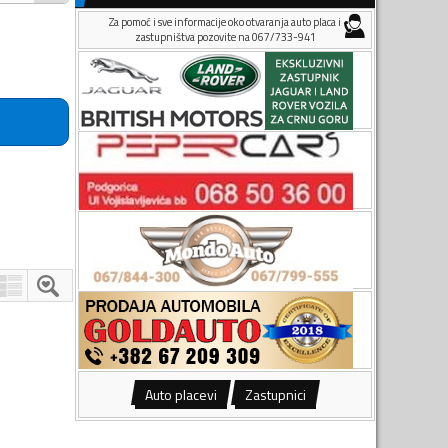
Za pomoć i sve informacije oko otvaranja auto placa i
zastupništva pozovite na 067/733-941
Auto placevi
Zastupnici