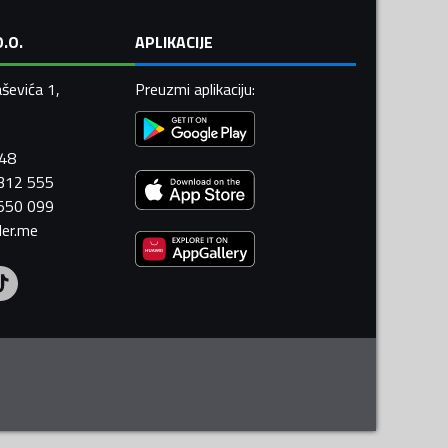
.O.
APLIKACIJE
ševića 1,
Preuzmi aplikaciju
:
448
 312 555
 550 099
ler.me