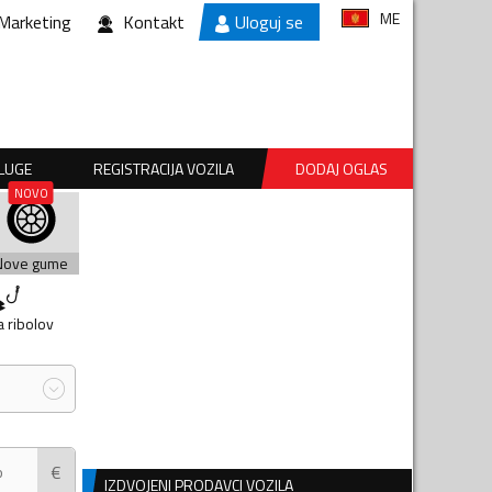
ME
Marketing
Kontakt
Uloguj se
SLUGE
REGISTRACIJA VOZILA
DODAJ OGLAS
Nove gume
 ribolov
€
IZDVOJENI PRODAVCI VOZILA