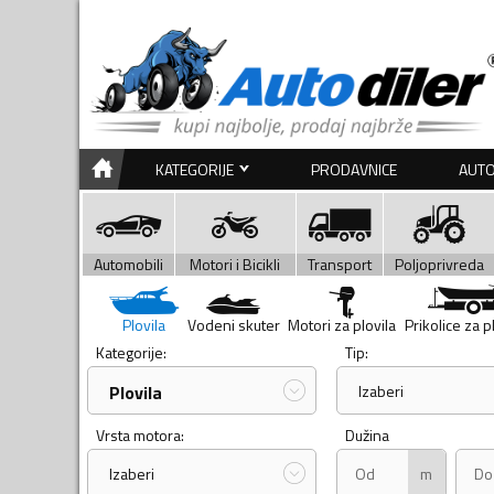
KATEGORIJE
PRODAVNICE
AUTO
Automobili
Motori i Bicikli
Transport
Poljoprivreda
Plovila
Vodeni skuter
Motori za plovila
Prikolice za p
Kategorije:
Tip:
Plovila
Izaberi
Vrsta motora:
Dužina
m
Izaberi