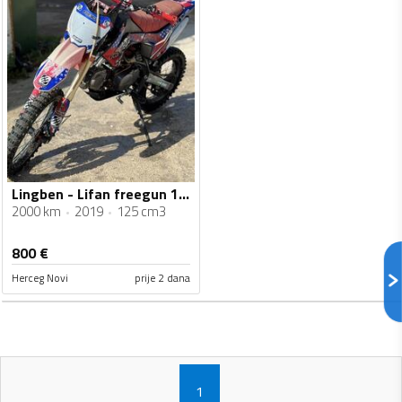
Lingben - Lifan freegun 125cc
2000 km
2019
125 cm3
800
€
Herceg Novi
prije 2 dana
1