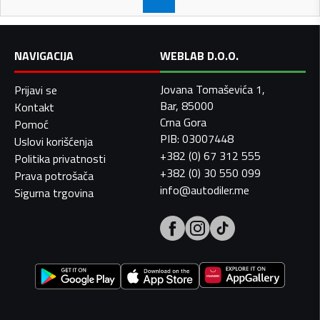
NAVIGACIJA
WEBLAB D.O.O.
Jovana Tomaševića 1,
Prijavi se
Bar, 85000
Kontakt
Crna Gora
Pomoć
PIB: 03007448
Uslovi korišćenja
+382 (0) 67 312 555
Politika privatnosti
+382 (0) 30 550 099
Prava potrošača
info@autodiler.me
Sigurna trgovina