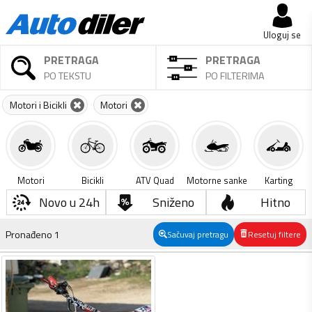
Uloguj se
PRETRAGA
PRETRAGA
PO TEKSTU
PO FILTERIMA
Motori i Bicikli
Motori
Motori
Bicikli
ATV Quad
Motorne sanke
Karting
Novo u 24h
Sniženo
Hitno
Pronađeno
1
Sačuvaj pretragu
Resetuj filtere