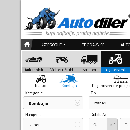
KATEGORIJE
PRODAVNICE
AUTO
Automobili
Motori i Bicikli
Transport
Poljoprivreda
Traktori
Kombajni
Poljoprivredne priklj
Kategorije:
Tip:
Kombajni
Izaberi
Namjena:
Kubikaža
cm3
Izaberi