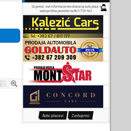
Za pomoć i sve informacije oko otvaranja auto placa i
zastupništva pozovite na 067/733-941
Auto placevi
Zastupnici