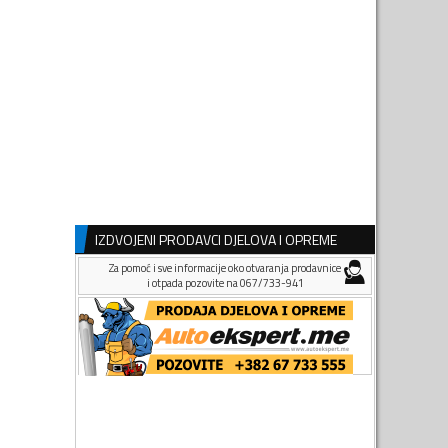
IZDVOJENI PRODAVCI DJELOVA I OPREME
Za pomoć i sve informacije oko otvaranja prodavnice
i otpada pozovite na 067/733-941