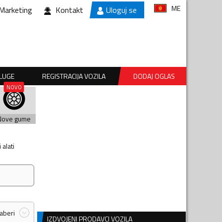
ME
Marketing
Kontakt
Uloguj se
SLUGE
REGISTRACIJA VOZILA
DODAJ OGLAS
Nove gume
alati
zaberi
IZDVOJENI PRODAVCI VOZILA