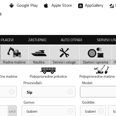
Google Play
Apple Store
AppGallery
 PLACEVI
ZASTUPNICI
AUTO OTPADI
SERVISI I U
Radne mašine
Nautika
Servisi i usluge
Djelovi i oprema
učne mašine
Poljoprivredne prikolice
Poljoprivredne mašine i 
Proizvođači:
Model:
Sip
Gorivo:
Godište:
cm3
Izaberi
Izaberi
I