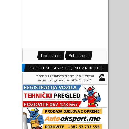
Prodavnice
Auto otpadi
SERVISI I USLUGE - IZDVOJENO IZ PONUDEE
Za pomoć i sve informacije oko upisa u adresar
servisa i usluga pozovite na 067/733-941