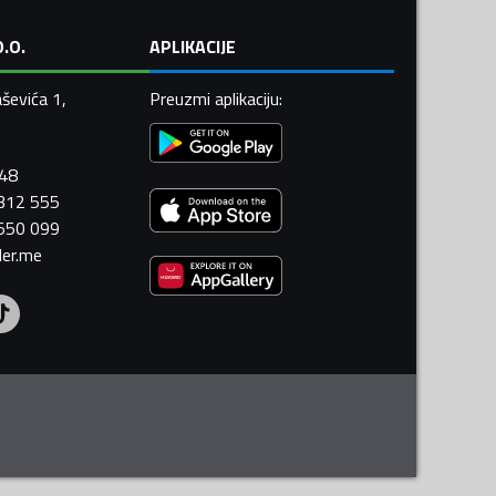
.O.
APLIKACIJE
ševića 1,
Preuzmi aplikaciju
:
448
 312 555
 550 099
ler.me