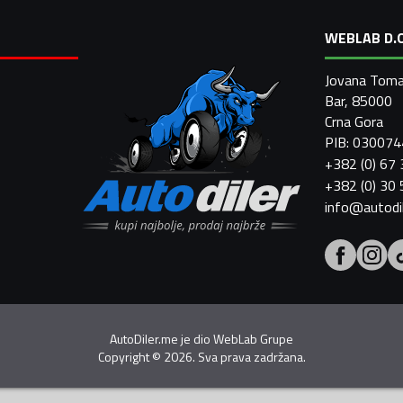
WEBLAB D.O
Jovana Toma
Bar, 85000
Crna Gora
PIB: 03007
+382 (0) 67
+382 (0) 30
info@autodi
AutoDiler.me je dio
WebLab Grupe
Copyright
©
2026. Sva prava zadržana.