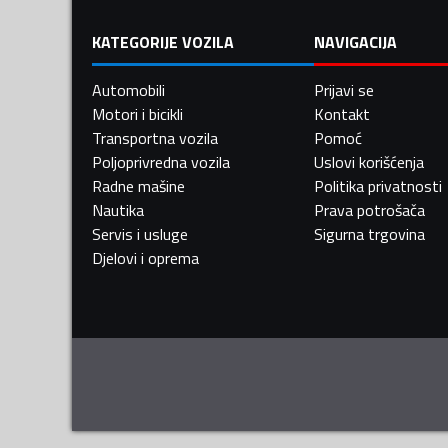
KATEGORIJE VOZILA
NAVIGACIJA
Automobili
Prijavi se
Motori i bicikli
Kontakt
Transportna vozila
Pomoć
Poljoprivredna vozila
Uslovi korišćenja
Radne mašine
Politika privatnosti
Nautika
Prava potrošača
Servis i usluge
Sigurna trgovina
Djelovi i oprema