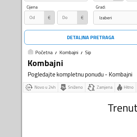
Cijena
Grad:
€
€
Izaberi
DETALJNA PRETRAGA
Početna
Kombajni
Sip
Kombajni
Pogledajte kompletnu ponudu - Kombajni
Novo u 24h
Sniženo
Zamjena
Hitno
Trenu