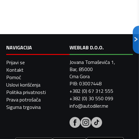
NAVIGACIJA
WEBLAB D.O.O.
Jovana Tomaševića 1,
Prijavi se
Bar, 85000
Kontakt
Crna Gora
Pomoć
PIB: 03007448
Uslovi korišćenja
+382 (0) 67 312 555
Politika privatnosti
+382 (0) 30 550 099
Prava potrošača
info@autodiler.me
Sigurna trgovina