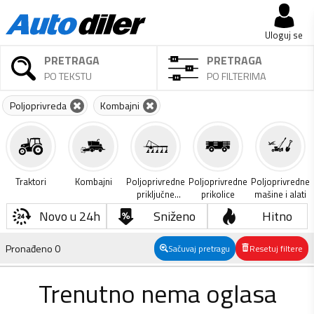
Uloguj se
PRETRAGA
PRETRAGA
PO TEKSTU
PO FILTERIMA
Poljoprivreda
Kombajni
Traktori
Kombajni
Poljoprivredne
Poljoprivredne
Poljoprivredne
priključne
prikolice
mašine i alati
mašine
Novo u 24h
Sniženo
Hitno
Pronađeno
0
Sačuvaj pretragu
Resetuj filtere
Trenutno nema oglasa