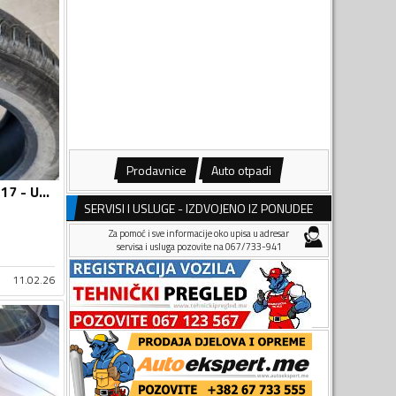
Prodavnice
Auto otpadi
Laufenn - 225/60R17 - Univerzalna guma
SERVISI I USLUGE - IZDVOJENO IZ PONUDEE
Za pomoć i sve informacije oko upisa u adresar
servisa i usluga pozovite na 067/733-941
11.02.26