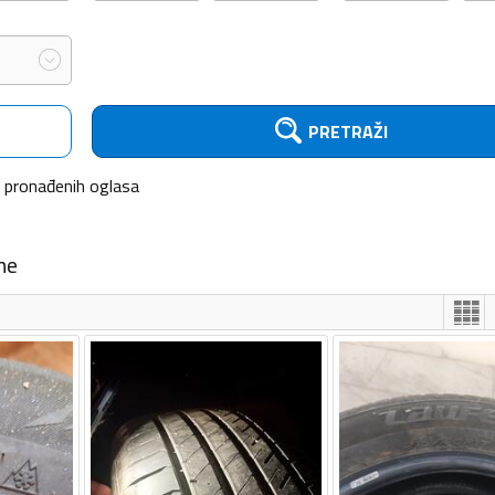
PRETRAŽI
pronađenih
oglasa
me