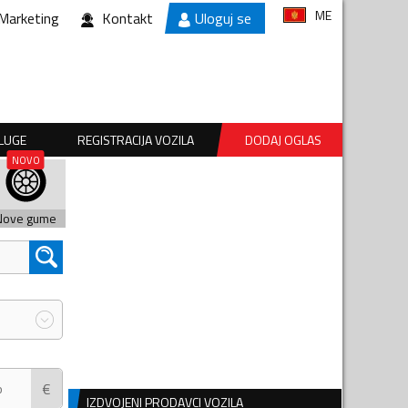
ME
Marketing
Kontakt
Uloguj se
SLUGE
REGISTRACIJA VOZILA
DODAJ OGLAS
Nove gume
€
IZDVOJENI PRODAVCI VOZILA