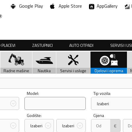
Google Play
Apple Store
AppGallery
 PLACEVI
ZASTUPNICI
AUTO OTPADI
SERVISI I U
Radne mašine
Nautika
Servisi i usluge
Djelovi i oprema
Model:
Tip vozila:
Izaberi
Godište:
Cijena
€
Izaberi
Izaberi