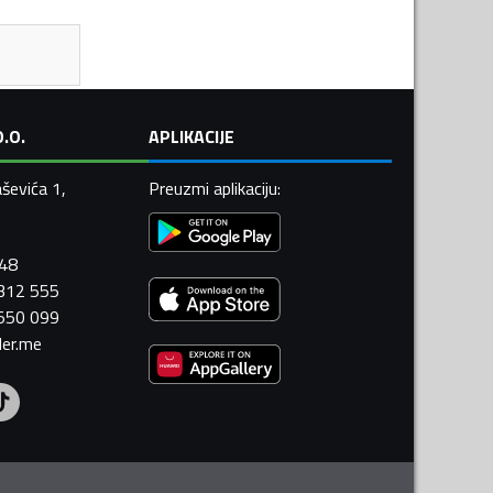
.O.
APLIKACIJE
ševića 1,
Preuzmi aplikaciju
:
448
 312 555
 550 099
ler.me