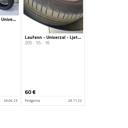
Laufenn - Laufen - Univerzalna guma
Laufenn - Univerzal - Ljetnja guma
205
55
16
60
€
26.04.23
Podgorica
26.11.22