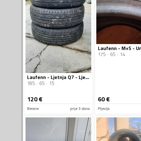
175
65
14
Laufenn - Ljetnja Q7 - Ljetnja guma
185
65
15
120
€
60
€
Berane
prije 3 dana
Pljevlja