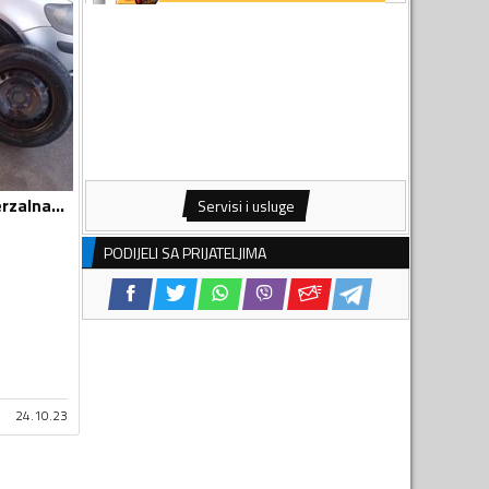
Laufenn - x - Univerzalna guma
Servisi i usluge
PODIJELI SA PRIJATELJIMA
24.10.23