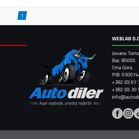
1
WEBLAB D.O
Jovana Toma
Bar, 85000
Crna Gora
PIB: 03007
+382 (0) 67
+382 (0) 30
info@autodi