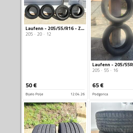
Laufenn - 205/55/R16 - Zimska guma
205
20
12
205
55
16
50
€
65
€
Bijelo Polje
12.04.26
Podgorica