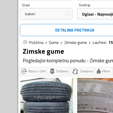
Grad:
Sortiraj:
Izaberi
Oglasi - Najnoviji
DETALJNA PRETRAGA
Početna
Gume
Zimske gume
Laufenn
15
Zimske gume
Pogledajte kompletnu ponudu - Zimske gu
Novo u 24h
Sniženo
Zamjena
Hitno