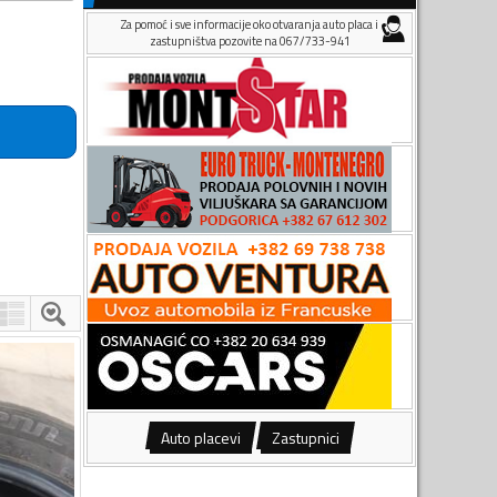
Za pomoć i sve informacije oko otvaranja auto placa i
zastupništva pozovite na 067/733-941
Auto placevi
Zastupnici