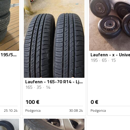
Laufenn - Laufenn 195/55/R16 - Ljetnja guma
195
65
15
Laufenn - 165-70 R14 - Ljetnja guma
165
35
14
100
€
0
€
25.10.24
Podgorica
30.08.24
Podgorica