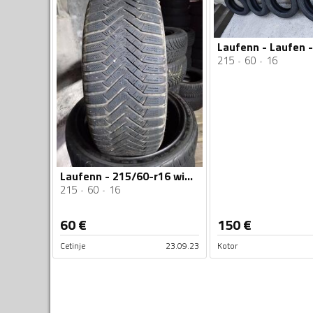
215
60
16
Laufenn - 215/60-r16 winter - Zimska guma
215
60
16
60
€
150
€
Cetinje
23.09.23
Kotor