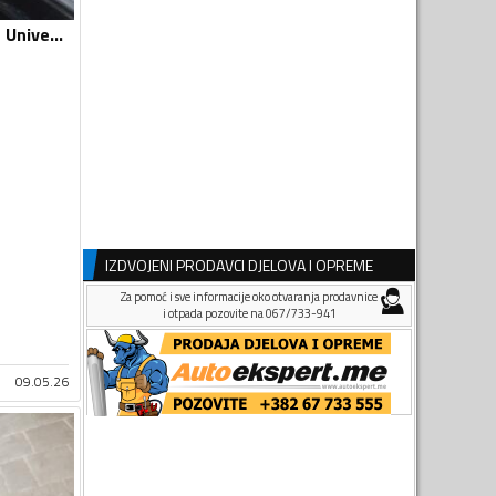
Laufenn - zimska - Univerzalna guma
IZDVOJENI PRODAVCI DJELOVA I OPREME
Za pomoć i sve informacije oko otvaranja prodavnice
i otpada pozovite na 067/733-941
09.05.26