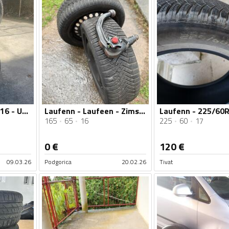
Laufenn - 205/55R16 - Univerzalna guma
Laufenn - Laufeen - Zimska guma
165
65
16
225
60
17
0
€
120
€
09.03.26
Podgorica
20.02.26
Tivat