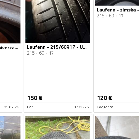
215
60
17
Laufenn - 215/60R17 - Univerzalna guma
Laufenn - M+S - Univerzalna guma
215
60
17
150
€
120
€
05.07.26
Bar
07.06.26
Podgorica