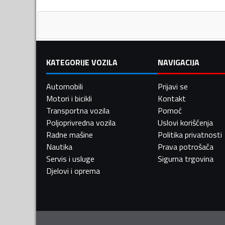
KATEGORIJE VOZILA
NAVIGACIJA
Automobili
Prijavi se
Motori i bicikli
Kontakt
Transportna vozila
Pomoć
Poljoprivredna vozila
Uslovi korišćenja
Radne mašine
Politika privatnosti
Nautika
Prava potrošača
Servis i usluge
Sigurna trgovina
Djelovi i oprema