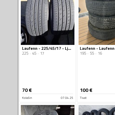
Laufenn - 225/45/17 - Ljetnja guma
225
45
17
195
55
16
70
€
100
€
Kolašin
07.04.25
Tivat