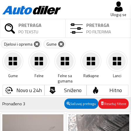
Uloguj se
PRETRAGA
PRETRAGA
PO TEKSTU
PO FILTERIMA
Djelovi i oprema
Gume
Gume
Felne
Felne sa
Ratkapne
Lanci
gumama
Novo u 24h
Sniženo
Hitno
Pronađeno
3
Sačuvaj pretragu
Resetuj filtere