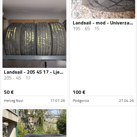
Landsail - mod - Univerzalna guma
195
65
15
Landsail - 205 45 17 - Ljetnja guma
205
45
17
50
€
100
€
Herceg Novi
17.07.26
Podgorica
27.04.26