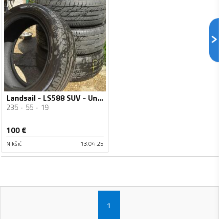
Landsail - LS588 SUV - Univerzalna guma
235
55
19
100
€
Nikšić
13.04.25
1