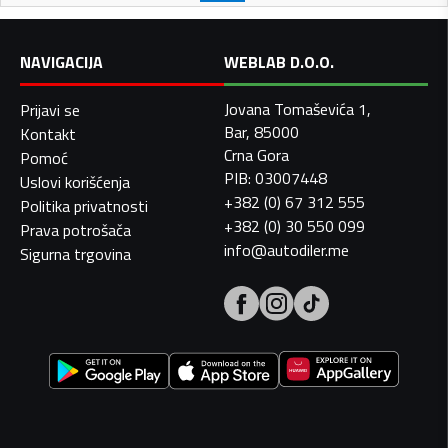
NAVIGACIJA
WEBLAB D.O.O.
Jovana Tomaševića 1,
Prijavi se
Bar, 85000
Kontakt
Crna Gora
Pomoć
PIB: 03007448
Uslovi korišćenja
+382 (0) 67 312 555
Politika privatnosti
+382 (0) 30 550 099
Prava potrošača
info@autodiler.me
Sigurna trgovina