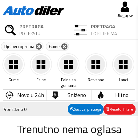
Uloguj se
PRETRAGA
PRETRAGA
PO TEKSTU
PO FILTERIMA
Djelovi i oprema
Gume
Gume
Felne
Felne sa
Ratkapne
Lanci
gumama
Novo u 24h
Sniženo
Hitno
Pronađeno
0
Sačuvaj pretragu
Resetuj filtere
Trenutno nema oglasa