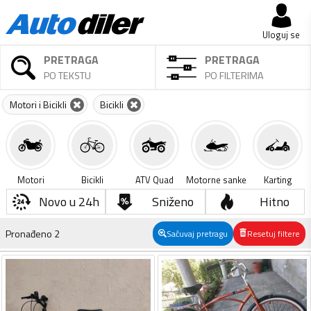
Uloguj se
PRETRAGA
PRETRAGA
PO TEKSTU
PO FILTERIMA
Motori i Bicikli
Bicikli
Motori
Bicikli
ATV Quad
Motorne sanke
Karting
Novo u 24h
Sniženo
Hitno
Pronađeno
2
Sačuvaj pretragu
Resetuj filtere