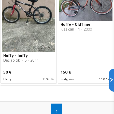
Huffy - OldTime
Klasičan
1
2000
Huffy - huffy
Dečiji bicikl
6
2011
50
€
150
€
Ulcinj
08.07.24
Podgorica
14.07.22
1