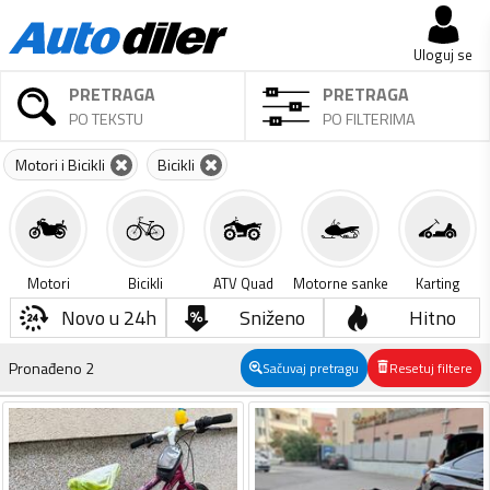
Uloguj se
PRETRAGA
PRETRAGA
PO TEKSTU
PO FILTERIMA
Motori i Bicikli
Bicikli
Motori
Bicikli
ATV Quad
Motorne sanke
Karting
Novo u 24h
Sniženo
Hitno
Pronađeno
2
Sačuvaj pretragu
Resetuj filtere