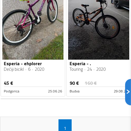
Esperia - ehplorer
Esperia - .
Dečiji bicikl
6
2020
Touring
24
2020
90
€
45
€
160
€
Podgorica
25.06.26
Budva
29.08.24
1