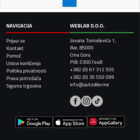
NAVIGACIJA
WEBLAB D.O.O.
Jovana Tomaševića 1,
Prijavi se
Bar, 85000
Kontakt
Crna Gora
Pomoć
PIB: 03007448
Uslovi korišćenja
+382 (0) 67 312 555
Politika privatnosti
+382 (0) 30 550 099
Prava potrošača
info@autodiler.me
Sigurna trgovina