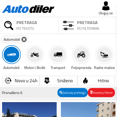
Uloguj se
PRETRAGA
PRETRAGA
PO TEKSTU
PO FILTERIMA
Automobili
Automobili
Motori i Bicikli
Transport
Poljoprivreda
Radne mašine
Novo u 24h
Sniženo
Hitno
Pronađeno
6
Sačuvaj pretragu
Resetuj filtere