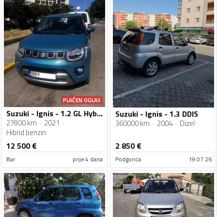
PLAĆEN OGLAS
Suzuki - Ignis - 1.2 GL Hybrid
Suzuki - Ignis - 1.3 DDIS
27800 km
2021
360000 km
2004
Dizel
Hibrid benzin
12 500
€
2 850
€
Bar
prije 4 dana
Podgorica
19.07.26