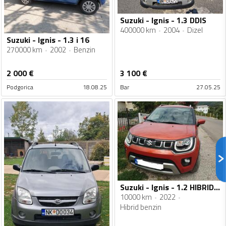
Suzuki - Ignis - 1.3 DDIS
400000 km
2004
Dizel
Suzuki - Ignis - 1.3 i 16
270000 km
2002
Benzin
2 000
€
3 100
€
Podgorica
18.08.25
Bar
27.05.25
Suzuki - Ignis - 1.2 HIBRID GL+
10000 km
2022
Hibrid benzin