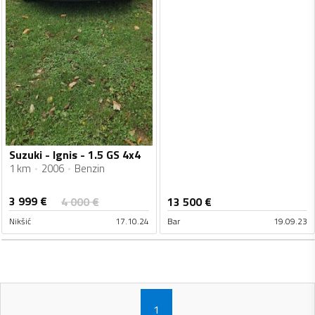
Suzuki - Ignis - 1.5 GS 4x4
1 km
2006
Benzin
3 999
€
4 000
€
13 500
€
Nikšić
17.10.24
Bar
19.09.23
1