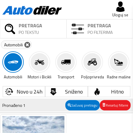
Uloguj se
PRETRAGA
PRETRAGA
PO TEKSTU
PO FILTERIMA
Automobili
Automobili
Motori i Bicikli
Transport
Poljoprivreda
Radne mašine
Novo u 24h
Sniženo
Hitno
Pronađeno
1
Sačuvaj pretragu
Resetuj filtere