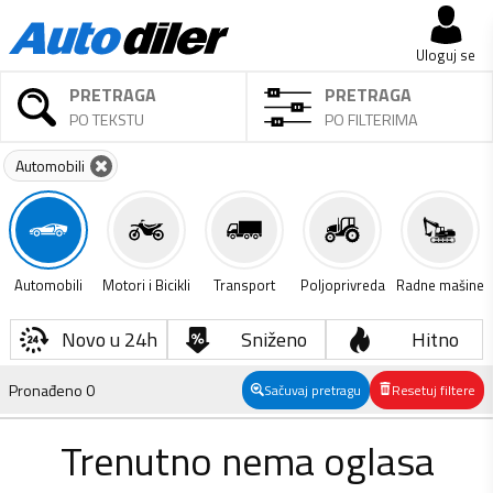
Uloguj se
PRETRAGA
PRETRAGA
PO TEKSTU
PO FILTERIMA
Automobili
Automobili
Motori i Bicikli
Transport
Poljoprivreda
Radne mašine
Novo u 24h
Sniženo
Hitno
Pronađeno
0
Sačuvaj pretragu
Resetuj filtere
Trenutno nema oglasa