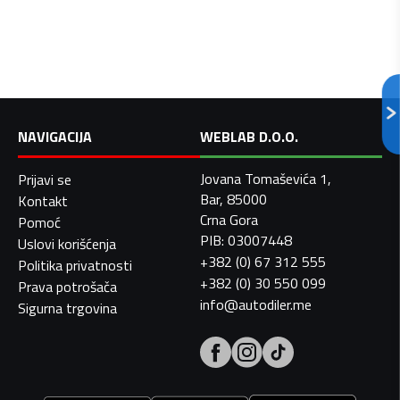
NAVIGACIJA
WEBLAB D.O.O.
Jovana Tomaševića 1,
Prijavi se
Bar, 85000
Kontakt
Crna Gora
Pomoć
PIB: 03007448
Uslovi korišćenja
+382 (0) 67 312 555
Politika privatnosti
+382 (0) 30 550 099
Prava potrošača
info@autodiler.me
Sigurna trgovina